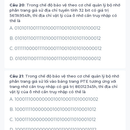
Câu 20
: Trong chế độ bảo vệ theo cơ chế quản lý bộ nhớ
phân trang giả sử địa chỉ tuyến tính 32 bit có giá trị
567A9541h, thì địa chỉ vật lý của ô nhớ cần truy nhập có
thể là
A. 0101011001111010001110010101010100012
B. 0101011001111010001110010101011000012
C. 0111110000111100001110010101010000012
D. 0101011001111010001110010101110000012
Câu 21
: Trong chế độ bảo vệ theo cơ chế quản lý bộ nhớ
phân trang giả sử lối vào bảng trang PTE tương ứng với
trang nhớ cần truy nhập có giá trị 8E012345h, thì địa chỉ
vật lý của ô nhớ cần truy nhập có thể là
A. 100011100000000100100011010001002
B. 100011110000000100100011010001012
C. 100011100000000110100011010001012
D. 100011100000000100110011010001012