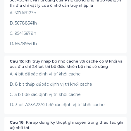
567A9541h, và nội dung của PTE tương ứng là 56788123h
thì địa chỉ vật lý của ô nhớ cần truy nhập là
A. 567A8123h
B. 56788541h
C. 95415678h
D. 56789541h
Câu 15
: Khi truy nhập bộ nhớ cache với cache có 8 khối và
bus địa chỉ 24 bit thì bộ điều khiển bộ nhớ sẽ dùng
A. 4 bit để xác đinh vị trí khối cache
B. 8 bit thấp để xác định vị trí khối cache
C. 3 bit để xác định vị trí khối cache
D. 3 bit A23A22A21 để xác định vị trí khối cache
Câu 16
: Khi áp dụng kỹ thuật ghi xuyên trong thao tác ghi
bộ nhớ thì