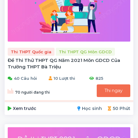
Thi THPT Quốc gia
Thi THPT QG Môn GDCD
Đề Thi Thử THPT QG Năm 2021 Môn GDCD Của
Trường THPT Bà Triệu
40 Câu hỏi
10 Lượt thi
825
Thi ngay
70 người đang thi
Xem trước
Học sinh
50 Phút