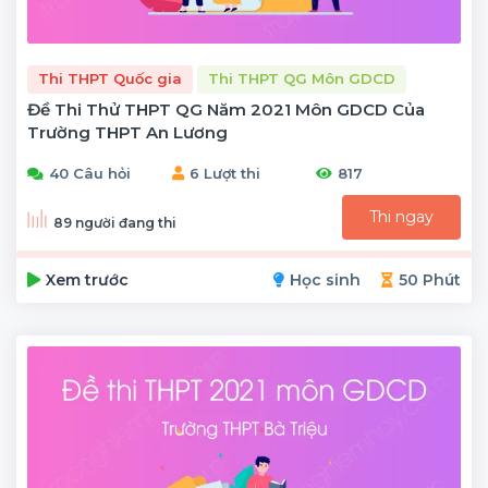
Thi THPT Quốc gia
Thi THPT QG Môn GDCD
Đề Thi Thử THPT QG Năm 2021 Môn GDCD Của
Trường THPT An Lương
40 Câu hỏi
6 Lượt thi
817
Thi ngay
89 người đang thi
Xem trước
Học sinh
50 Phút