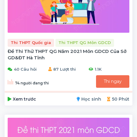
Thi THPT Quốc gia
Thi THPT QG Môn GDCD
Đề Thi Thử THPT QG Năm 2021 Môn GDCD Của Sở
GD&ĐT Hà Tĩnh
40 Câu hỏi
87 Lượt thi
1.1K
Thi ngay
74 người đang thi
Xem trước
Học sinh
50 Phút