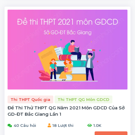
Thi THPT Quốc gia
Thi THPT QG Môn GDCD
Đề Thi Thử THPT QG Năm 2021 Môn GDCD Của Sở
GD-ĐT Bắc Giang Lần 1
40 Câu hỏi
18 Lượt thi
1.0K