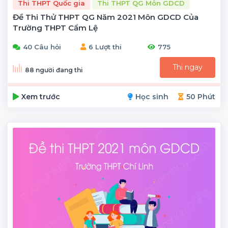
Thi THPT Quốc gia
Thi THPT QG Môn GDCD
Đề Thi Thử THPT QG Năm 2021 Môn GDCD Của
Trường THPT Cẩm Lệ
40 Câu hỏi
6 Lượt thi
775
Thi ngay
88 người đang thi
Xem trước
Học sinh
50 Phút