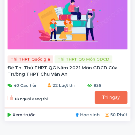
Thi THPT Quốc gia
Thi THPT QG Môn GDCD
Đề Thi Thử THPT QG Năm 2021 Môn GDCD Của
Trường THPT Chu Văn An
40 Câu hỏi
22 Lượt thi
836
Thi ngay
18 người đang thi
Xem trước
Học sinh
50 Phút