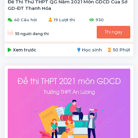
Đề Thi Thử THPT QG Năm 2021 Môn GDCD Của Sở
GD-ĐT Thanh Hóa
40 Câu hỏi
19 Lượt thi
930
Thi ngay
55 người đang thi
Xem trước
Học sinh
50 Phút