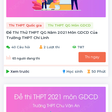
Thi THPT Quốc gia
Thi THPT QG Môn GDCD
Đề Thi Thử THPT QG Năm 2021 Môn GDCD Của
Trường THPT Chí Linh
40 Câu hỏi
2 Lượt thi
787
Thi ngay
65 người đang thi
Xem trước
Học sinh
50 Phút