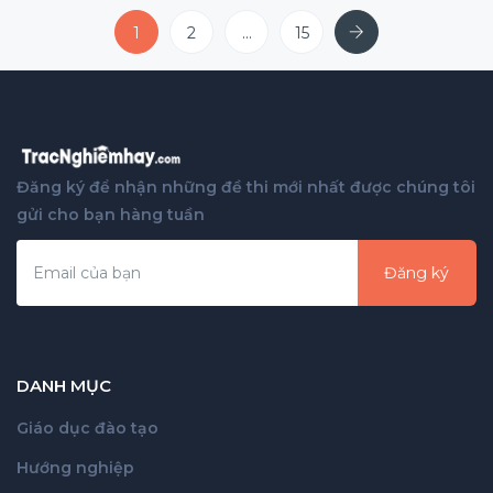
Next
1
2
...
15
Đăng ký để nhận những đề thi mới nhất được chúng tôi
gửi cho bạn hàng tuần
Đăng ký
DANH MỤC
Giáo dục đào tạo
Hướng nghiệp