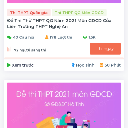
Thi THPT Quốc gia
Thi THPT QG Môn GDCD
Đề Thi Thử THPT QG Năm 2021 Môn GDCD Của
Liên Trường THPT Nghệ An
40 Câu hỏi
178 Lượt thi
1.5K
Thi ngay
72 người đang thi
Xem trước
Học sinh
50 Phút