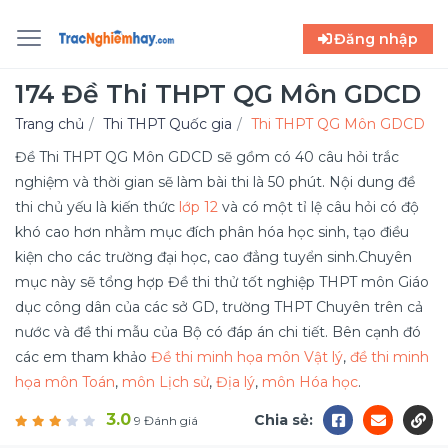
Đăng nhập
174 Đề Thi THPT QG Môn GDCD
Trang chủ
Thi THPT Quốc gia
Thi THPT QG Môn GDCD
Đề Thi THPT QG Môn GDCD sẽ gồm có 40 câu hỏi trắc
nghiệm và thời gian sẽ làm bài thi là 50 phút. Nội dung đề
thi chủ yếu là kiến thức
lớp 12
và có một tỉ lệ câu hỏi có độ
khó cao hơn nhằm mục đích phân hóa học sinh, tạo điều
kiện cho các trường đại học, cao đẳng tuyển sinh.Chuyên
mục này sẽ tổng hợp Đề thi thử tốt nghiệp THPT môn Giáo
dục công dân của các sở GD, trường THPT Chuyên trên cả
nước và đề thi mẫu của Bộ có đáp án chi tiết. Bên cạnh đó
các em tham khảo
Đề thi minh họa môn Vật lý
,
đề thi minh
họa môn Toán
,
môn Lịch sử
,
Địa lý
,
môn Hóa học
.
3.0
Chia sẻ:
9 Đánh giá