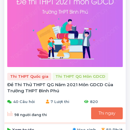
Thi THPT Quốc gia
Thi THPT QG Môn GDCD
Đề Thi Thử THPT QG Năm 2021 Môn GDCD Của
Trường THPT Bình Phú
40 Câu hỏi
7 Lượt thi
820
Thi ngay
98 người đang thi
Xem trước
Học sinh
50 Phút