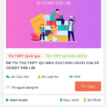
Thi THPT Quốc gia
Thi THPT QG Môn GDCD
Đề Thi Thử THPT QG Năm 2021 Môn GDCD Của Sở
GD&ĐT Đắk Lắk
40 Câu hỏi
35 Lượt thi
996
Thi ngay
76 người đang thi
Xem trước
Học sinh
50 Phút