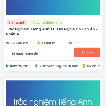
Tiếng anh
Từ vựng tiếng anh
Trắc Nghiệm Tiếng Anh Từ Trái Nghĩa Có Đáp Án -
Phần 4
30 Câu hỏi
3 Lượt thi
1.1K
Thi ngay
95 người đang thi
Xem trước
Sinh viên, Người đi làm
45 Phút