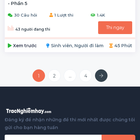
- Phần 5
30 Câu hỏi
1 Lượt thi
1.4K
Thi ngay
43 người đang thi
Xem trước
Sinh viên, Người đi làm
45 Phút
Next
1
2
...
4
Đăng ký để nhận những đề thi mới nhất được chúng tôi
gửi cho bạn hàng tuần