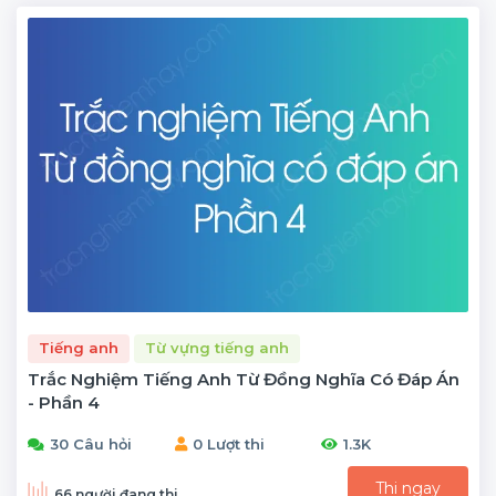
Tiếng anh
Từ vựng tiếng anh
Trắc Nghiệm Tiếng Anh Từ Đồng Nghĩa Có Đáp Án
- Phần 4
30 Câu hỏi
0 Lượt thi
1.3K
Thi ngay
66 người đang thi