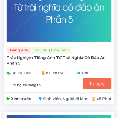
Tiếng anh
Từ vựng tiếng anh
Trắc Nghiệm Tiếng Anh Từ Trái Nghĩa Có Đáp Án -
Phần 5
30 Câu hỏi
8 Lượt thi
1.2K
Thi ngay
71 người đang thi
Xem trước
Sinh viên, Người đi làm
45 Phút