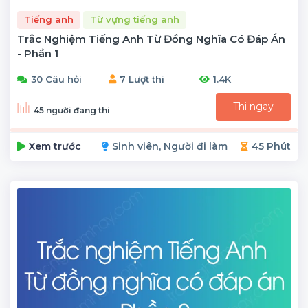
Tiếng anh
Từ vựng tiếng anh
Trắc Nghiệm Tiếng Anh Từ Đồng Nghĩa Có Đáp Án
- Phần 1
30 Câu hỏi
7 Lượt thi
1.4K
Thi ngay
45 người đang thi
Xem trước
Sinh viên, Người đi làm
45 Phút