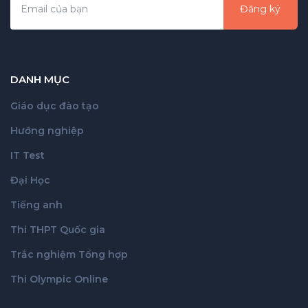
Đăng ký
DANH MỤC
Giáo dục đào tạo
Hướng nghiệp
IT Test
Đại Học
Tiếng anh
Thi THPT Quốc gia
Trắc nghiệm Tổng hợp
Thi Olympic Online