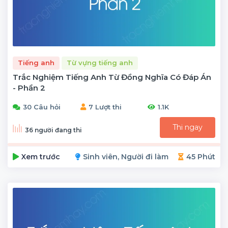
Tiếng anh
Từ vựng tiếng anh
Trắc Nghiệm Tiếng Anh Từ Đồng Nghĩa Có Đáp Án
- Phần 2
30 Câu hỏi
7 Lượt thi
1.1K
Thi ngay
36 người đang thi
Xem trước
Sinh viên, Người đi làm
45 Phút