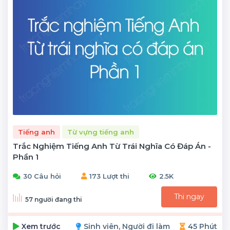
Tiếng anh
Từ vựng tiếng anh
Trắc Nghiệm Tiếng Anh Từ Trái Nghĩa Có Đáp Án -
Phần 1
30 Câu hỏi
173 Lượt thi
2.5K
Thi ngay
57 người đang thi
Xem trước
Sinh viên, Người đi làm
45 Phút