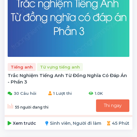
Tiếng anh
Từ vựng tiếng anh
Trắc Nghiệm Tiếng Anh Từ Đồng Nghĩa Có Đáp Án
- Phần 3
30 Câu hỏi
1 Lượt thi
1.0K
Thi ngay
55 người đang thi
Xem trước
Sinh viên, Người đi làm
45 Phút