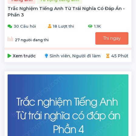
Trắc Nghiệm Tiếng Anh Từ Trái Nghĩa Có Đáp Án -
Phần 3
30 Câu hỏi
18 Lượt thi
1.1K
Thi ngay
27 người đang thi
Xem trước
Sinh viên, Người đi làm
45 Phút