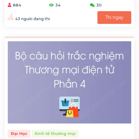
884
34
30
Thi ngay
43 người đang thi
Đại Học
Kinh tế thương mại