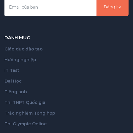
Đăng ký
DANH MỤC
Giáo dục đào tạo
Hướng nghiệp
IT Test
Đại Học
Tiếng anh
Thi THPT Quốc gia
Trắc nghiệm Tổng hợp
Thi Olympic Online