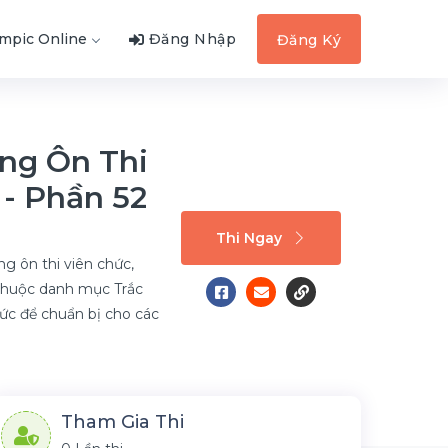
ympic Online
Đăng Nhập
Đăng Ký
ng Ôn Thi
- Phần 52
Thi Ngay
g ôn thi viên chức,
 thuộc danh mục Trắc
hức để chuẩn bị cho các
Tham Gia Thi