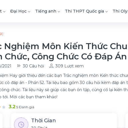
t
Đại Học
Tiếng anh
Thi THPT Quốc gia
Thi Ol
ức
c Nghiệm Môn Kiến Thức Chu
n Chức, Công Chức Có Đáp Án 
/2021
30 Câu hỏi
309 Lượt xem
iệm Hay giới thiệu đến các bạn Trắc nghiệm môn Kiến thức chun
c có đáp án - Phần 52. Tài liệu bao gồm 30 câu hỏi kèm đáp án
ông chức. Tài liệu này sẽ giúp các bạn ôn tập, củng cố lại kiến t
ắp tới. Mời các bạn tham khảo!
3.2
5 Đánh giá
Thời Gian