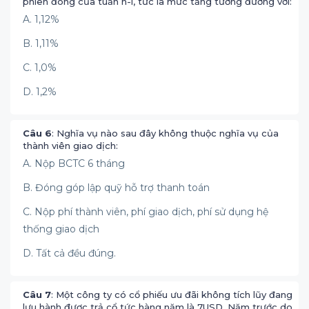
phiên đóng của tuần n-l, tức là mức tăng tương đương với:
A. 1,12%
B. 1,11%
C. 1,0%
D. 1,2%
Câu 6
: Nghĩa vụ nào sau đây không thuộc nghĩa vụ của
thành viên giao dịch:
A. Nộp BCTC 6 tháng
B. Đóng góp lập quỹ hỗ trợ thanh toán
C. Nộp phí thành viên, phí giao dịch, phí sử dụng hệ
thống giao dịch
D. Tất cả đều đúng.
Câu 7
: Một công ty có cổ phiếu ưu đãi không tích lũy đang
lưu hành được trả cổ tức hàng năm là 7USD. Năm trước do