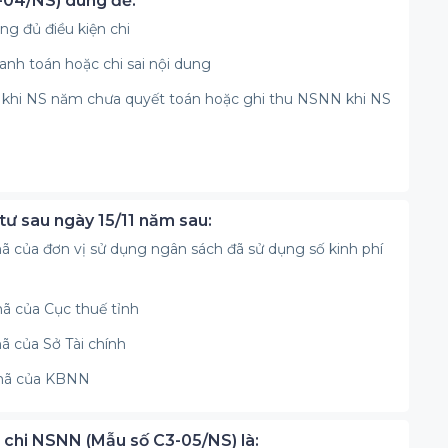
3-04/NS) dùng để:
g đủ điều kiện chi
anh toán hoặc chi sai nội dung
 khi NS năm chưa quyết toán hoặc ghi thu NSNN khi NS
 tư sau ngày 15/11 năm sau:
ã của đơn vị sử dụng ngân sách đã sử dụng số kinh phí
ã của Cục thuế tỉnh
ã của Sở Tài chính
 mã của KBNN
n chi NSNN (Mẫu số C3-05/NS) là: