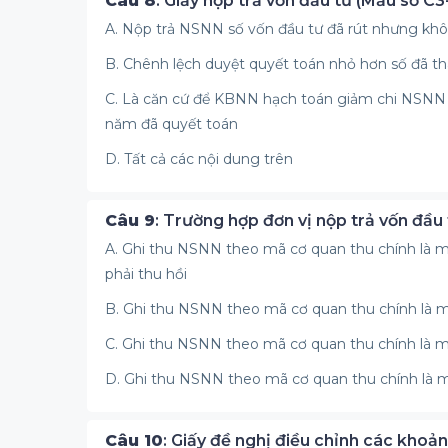
Câu 8
: Giấy nộp trả vốn đầu tư (Mẫu số C
A. Nộp trả NSNN số vốn đầu tư đã rút nhưng khôn
B. Chênh lệch duyệt quyết toán nhỏ hơn số đã th
C. Là căn cứ để KBNN hạch toán giảm chi NSNN
năm đã quyết toán
D. Tất cả các nội dung trên
Câu 9
: Trường hợp đơn vị nộp trả vốn đầu
A. Ghi thu NSNN theo mã cơ quan thu chính là m
phải thu hồi
B. Ghi thu NSNN theo mã cơ quan thu chính là m
C. Ghi thu NSNN theo mã cơ quan thu chính là m
D. Ghi thu NSNN theo mã cơ quan thu chính là
Câu 10
: Giấy đề nghị điều chỉnh các khoả