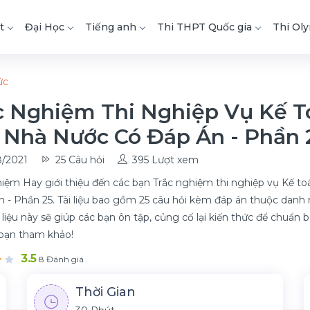
t
Đại Học
Tiếng anh
Thi THPT Quốc gia
Thi Ol
ức
c Nghiệm Thi Nghiệp Vụ Kế 
 Nhà Nước Có Đáp Án - Phần 
/2021
25 Câu hỏi
395 Lượt xem
iệm Hay giới thiệu đến các bạn Trắc nghiệm thi nghiệp vụ Kế t
n - Phần 25. Tài liệu bao gồm 25 câu hỏi kèm đáp án thuộc dan
 liệu này sẽ giúp các bạn ôn tập, củng cố lại kiến thức để chuẩn bị
bạn tham khảo!
3.5
8 Đánh giá
Thời Gian