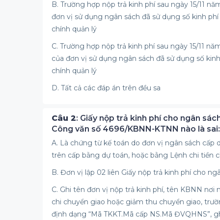
B. Trường hợp nộp trả kinh phí sau ngày 15/11 n
đơn vị sử dụng ngân sách đã sử dụng số kinh phí 
chính quản lý
C. Trường hợp nộp trả kinh phí sau ngày 15/11 n
của đơn vị sử dụng ngân sách đã sử dụng số kinh 
chính quản lý
D. Tất cả các đáp án trên đều sa
Câu 2
: Giấy nộp trả kinh phí cho ngân sá
Công văn số 4696/KBNN-KTNN nào là sai:
A. Là chứng từ kế toán do đơn vị ngân sách cấp 
trên cấp bằng dự toán, hoặc bằng Lệnh chi tiền
B. Đơn vị lập 02 liên Giấy nộp trả kinh phí cho ng
C. Ghi tên đơn vị nộp trả kinh phí, tên KBNN nơi 
chi chuyển giao hoặc giảm thu chuyển giao, trườn
định dạng “Mã TKKT.Mã cấp NS.Mã ĐVQHNS”, ghi