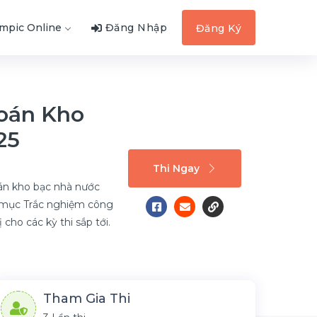
ympic Online
Đăng Nhập
Đăng Ký
Toán Kho
25
Thi Ngay
oán kho bạc nhà nước
h mục Trắc nghiệm công
 cho các kỳ thi sắp tới.
Tham Gia Thi