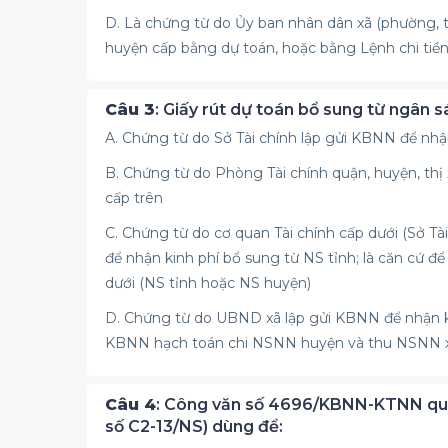
D. Là chứng từ do Ủy ban nhân dân xã (phường, t
huyện cấp bằng dự toán, hoặc bằng Lệnh chi tiề
Câu 3
: Giấy rút dự toán bổ sung từ ngân 
A. Chứng từ do Sở Tài chính lập gửi KBNN để nhậ
B. Chứng từ do Phòng Tài chính quận, huyện, thị
cấp trên
C. Chứng từ do cơ quan Tài chính cấp dưới (Sở Tài
để nhận kinh phí bổ sung từ NS tỉnh; là căn cứ
dưới (NS tỉnh hoặc NS huyện)
D. Chứng từ do UBND xã lập gửi KBNN để nhận ki
KBNN hạch toán chi NSNN huyện và thu NSNN 
Câu 4
: Công văn số 4696/KBNN-KTNN quy đ
số C2-13/NS) dùng để: