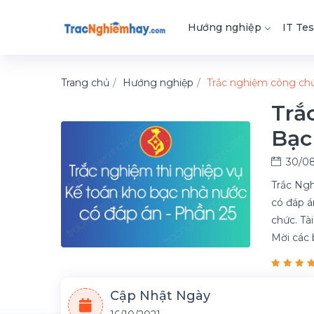
Hướng nghiệp
IT Tes
Trang chủ
Hướng nghiệp
Trắc nghiệm công ch
Trắ
Bạc
30/08
Trắc Ngh
có đáp á
chức. Tài
Mời các 
Cập Nhật Ngày