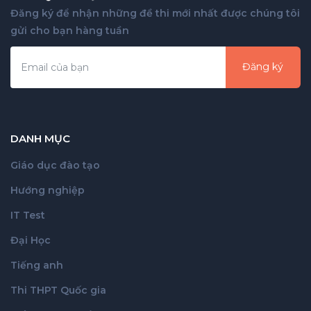
Đăng ký để nhận những đề thi mới nhất được chúng tôi
gửi cho bạn hàng tuần
Đăng ký
DANH MỤC
Giáo dục đào tạo
Hướng nghiệp
IT Test
Đại Học
Tiếng anh
Thi THPT Quốc gia