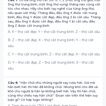
Câu 7
: Có ba ông thợ cắt tóc X, Y, Z (một ông thợ giỏi, một
ông thợ trung bình, một ông thợ vụng) tháng nào cũng cắt
tóc cho nhau. Hãy cho biết tay nghề của từng ông thợ,
nếu quan sát thấy: Tháng đầu, đầu ông X được cắt trung
bình, đầu ông Y được cắt đẹp, đầu ông Z bị cắt xấu. Tháng
sau, đầu ông X được cắt đẹp, đầu ông Y bị cắt xấu, đầu
ông Z được cắt trung bình.
A. X – thợ cắt đẹp; Y – thợ cắt trung bình; Z – thợ cắt xấu.
B. Z – thợ cắt đẹp; X – thợ cắt trung bình; Y – thợ cắt
xấu.
C. Y – thợ cắt trung bình; Z – thợ cắt đẹp; X – thợ cắt xấu.
D. Y – thợ cắt đẹp; Z – thợ cắt trung bình; X – thợ cắt
xấu.
Câu 8
: “Hắn chửi như những người say rượu hát. Giá mà
hắn biết hát thì hắn đã không chửi. Nhưng khổ cho đời và
khổ cho người là hắn lại không biết hát. Vậy thì hắn chửi,
cũng như chiều nay hắn chửi”. Đoạn văn trên thể hiện suy
luận gì? Có hợp logic không?
A. Tam đoạn luận (TĐL) giả định, hợp logic.