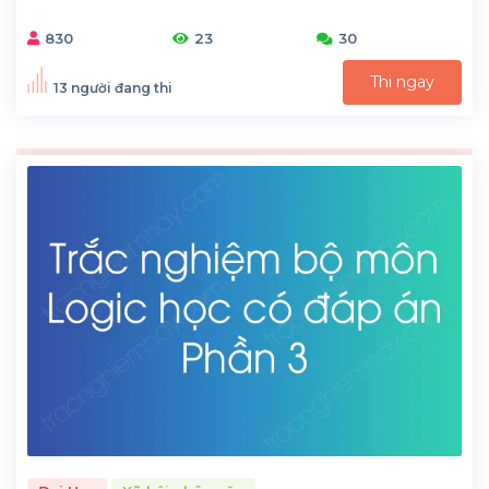
830
23
30
Thi ngay
13 người đang thi