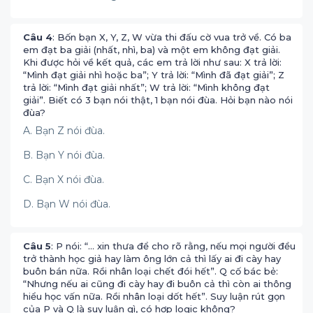
Câu 4
: Bốn bạn X, Y, Z, W vừa thi đấu cờ vua trở về. Có ba
em đạt ba giải (nhất, nhì, ba) và một em không đạt giải.
Khi được hỏi về kết quả, các em trả lời như sau: X trả lời:
“Mình đạt giải nhì hoặc ba”; Y trả lời: “Mình đã đạt giải”; Z
trả lời: “Mình đạt giải nhất”; W trả lời: “Mình không đạt
giải”. Biết có 3 bạn nói thật, 1 bạn nói đùa. Hỏi bạn nào nói
đùa?
A. Bạn Z nói đùa.
B. Bạn Y nói đùa.
C. Bạn X nói đùa.
D. Bạn W nói đùa.
Câu 5
: P nói: “… xin thưa để cho rõ rằng, nếu mọi người đều
trở thành học giả hay làm ông lớn cả thì lấy ai đi cày hay
buôn bán nữa. Rồi nhân loại chết đói hết”. Q cố bác bẻ:
“Nhưng nếu ai cũng đi cày hay đi buôn cả thì còn ai thông
hiểu học vấn nữa. Rồi nhân loại dốt hết”. Suy luận rút gọn
của P và Q là suy luận gì, có hợp logic không?