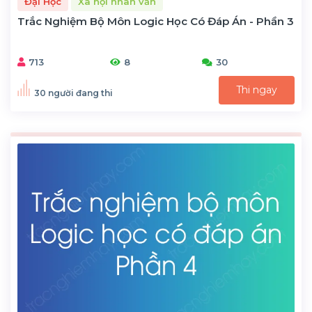
Đại Học
Xã hội nhân văn
Trắc Nghiệm Bộ Môn Logic Học Có Đáp Án - Phần 3
713
8
30
Thi ngay
30 người đang thi