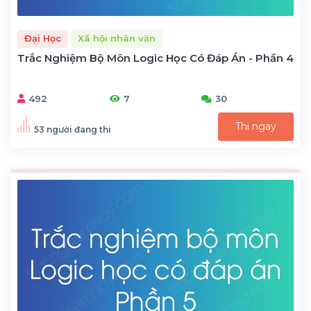
Đại Học
Xã hội nhân văn
Trắc Nghiệm Bộ Môn Logic Học Có Đáp Án - Phần 4
492
7
30
Thi ngay
53 người đang thi