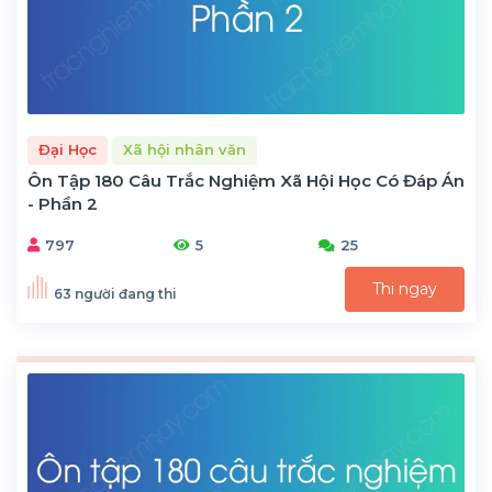
Đại Học
Xã hội nhân văn
Ôn Tập 180 Câu Trắc Nghiệm Xã Hội Học Có Đáp Án
- Phần 2
797
5
25
Thi ngay
63 người đang thi