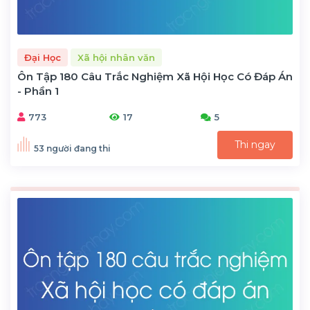
Đại Học
Xã hội nhân văn
Ôn Tập 180 Câu Trắc Nghiệm Xã Hội Học Có Đáp Án
- Phần 1
773
17
5
Thi ngay
53 người đang thi