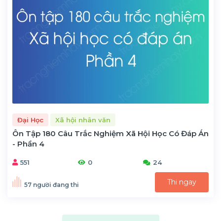
Đại Học
Xã hội nhân văn
Ôn Tập 180 Câu Trắc Nghiệm Xã Hội Học Có Đáp Án
- Phần 4
551
0
24
Thi ngay
57 người đang thi