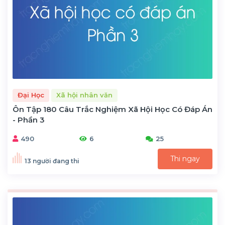
Đại Học
Xã hội nhân văn
Ôn Tập 180 Câu Trắc Nghiệm Xã Hội Học Có Đáp Án
- Phần 3
490
6
25
Thi ngay
13 người đang thi