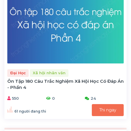
Đại Học
Xã hội nhân văn
Ôn Tập 180 Câu Trắc Nghiệm Xã Hội Học Có Đáp Án
- Phần 4
550
0
24
Thi ngay
61 người đang thi