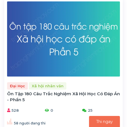
Đại Học
Xã hội nhân văn
Ôn Tập 180 Câu Trắc Nghiệm Xã Hội Học Có Đáp Án
- Phần 5
528
0
25
Thi ngay
58 người đang thi