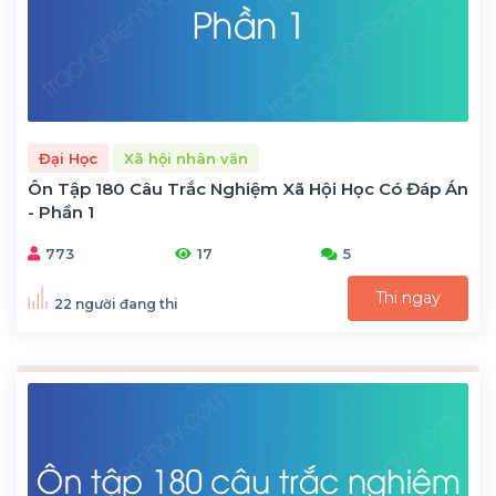
Đại Học
Xã hội nhân văn
Ôn Tập 180 Câu Trắc Nghiệm Xã Hội Học Có Đáp Án
- Phần 1
773
17
5
Thi ngay
22 người đang thi