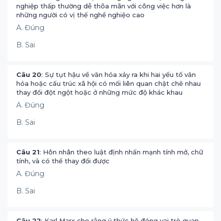
nghiệp thấp thường dễ thõa mãn với công việc hơn là
những người có vị thế nghề nghiệo cao
A. Đúng
B. Sai
Câu 20
: Sự tụt hậu về văn hóa xảy ra khi hai yếu tố văn
hóa hoặc cấu trúc xã hội có mối liên quan chặt chẽ nhau
thay đổi đột ngột hoặc ở những mức độ khác khau
A. Đúng
B. Sai
Câu 21
: Hôn nhân theo luật định nhấn mạnh tính mở, chữ
tính, và có thể thay đổi được
A. Đúng
B. Sai
Câu 22
: Karl Marx cho rằng ý thức hệ đóng vai trò quan