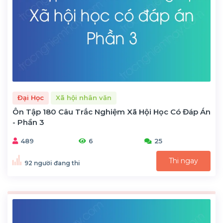
Đại Học
Xã hội nhân văn
Ôn Tập 180 Câu Trắc Nghiệm Xã Hội Học Có Đáp Án
- Phần 3
489
6
25
Thi ngay
92 người đang thi