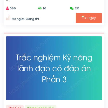
596
16
20
Thi ngay
90 người đang thi