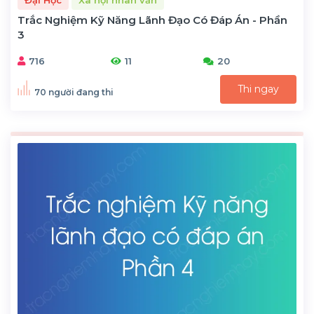
Đại Học
Xã hội nhân văn
Trắc Nghiệm Kỹ Năng Lãnh Đạo Có Đáp Án - Phần
3
716
11
20
Thi ngay
70 người đang thi