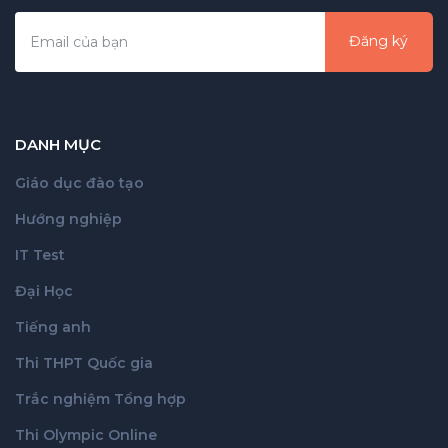
Đăng ký
DANH MỤC
Giáo dục đào tạo
Hướng nghiệp
IT Test
Đại Học
Tiếng anh
Thi THPT Quốc gia
Trắc nghiệm Tổng hợp
Thi Olympic Online