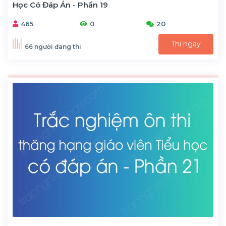
Học Có Đáp Án - Phần 19
465
0
20
Thi ngay
66 người đang thi