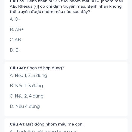
Câu 39
: Bệnh nhân nữ 25 tuổi nhóm máu AB- [nhóm máu
AB, Rhesus (-)] có chỉ định truyền máu. Bệnh nhân không
thể truyền được nhóm máu nào sau đây?
A. O-
B. AB+
C. AB-
D. B-
Câu 40
: Chọn tổ hợp đúng?
A. Nếu 1, 2, 3 đúng
B. Nếu 1, 3 đúng
C. Nếu 2, 4 đúng
D. Nếu 4 đúng
Câu 41
: Bất đồng nhóm máu mẹ con:
A. Thai luôn chết trong bụng mẹ