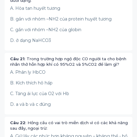
dưới dạng:
A. Hòa tan huyết tương
B. gắn với nhóm –NH2 của protein huyết tương
C. gắn với nhóm –NH2 của globin
D. ở dạng NaHCO3
Câu 21
: Trong trường hợp ngộ độc CO người ta cho bệnh
nhân thở hỗn hợp khí có 95%O2 và 5%CO2 để làm gì?
A. Phân ly HbCO
B. Kích thích hô hấp
C. Tăng ái lực của O2 với Hb
D. a và b và c đúng
Câu 22
: Hồng cầu có vai trò miễn dịch vì có các khả năng
sau đây, ngoại trừ:
A. Giữ lấy các phức hợp kháng nguyên – kháng thể - bổ