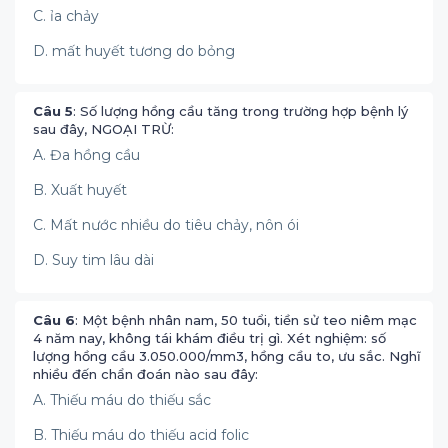
C. ỉa chảy
D. mất huyết tương do bỏng
Câu 5
: Số lượng hồng cầu tăng trong trường hợp bệnh lý
sau đây, NGOẠI TRỪ:
A. Đa hồng cầu
B. Xuất huyết
C. Mất nước nhiều do tiêu chảy, nôn ói
D. Suy tim lâu dài
Câu 6
: Một bệnh nhân nam, 50 tuổi, tiền sử teo niêm mạc
4 năm nay, không tái khám điều trị gì. Xét nghiệm: số
lượng hồng cầu 3.050.000/mm3, hồng cầu to, ưu sắc. Nghĩ
nhiều đến chẩn đoán nào sau đây:
A. Thiếu máu do thiếu sắc
B. Thiếu máu do thiếu acid folic