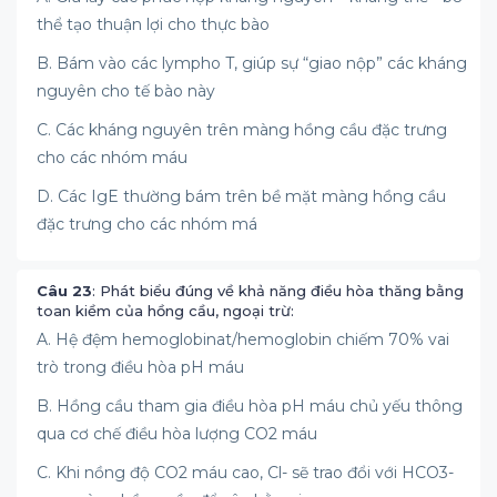
thể tạo thuận lợi cho thực bào
B. Bám vào các lympho T, giúp sự “giao nộp” các kháng
nguyên cho tế bào này
C. Các kháng nguyên trên màng hồng cầu đặc trưng
cho các nhóm máu
D. Các IgE thường bám trên bề mặt màng hồng cầu
đặc trưng cho các nhóm má
Câu 23
: Phát biểu đúng về khả năng điều hòa thăng bằng
toan kiềm của hồng cầu, ngoại trừ:
A. Hệ đệm hemoglobinat/hemoglobin chiếm 70% vai
trò trong điều hòa pH máu
B. Hồng cầu tham gia điều hòa pH máu chủ yếu thông
qua cơ chế điều hòa lượng CO2 máu
C. Khi nồng độ CO2 máu cao, Cl- sẽ trao đổi với HCO3-