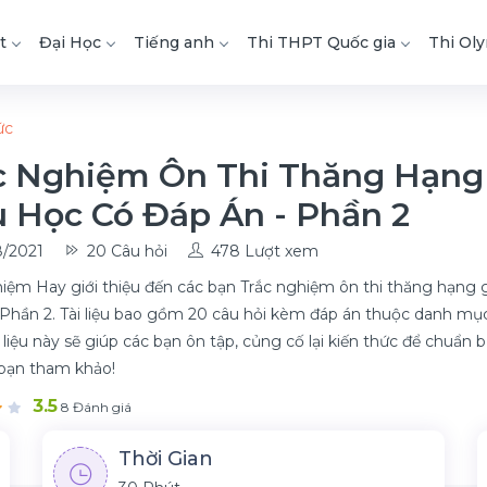
t
Đại Học
Tiếng anh
Thi THPT Quốc gia
Thi Ol
ức
c Nghiệm Ôn Thi Thăng Hạng 
u Học Có Đáp Án - Phần 2
/2021
20 Câu hỏi
478 Lượt xem
iệm Hay giới thiệu đến các bạn Trắc nghiệm ôn thi thăng hạng g
 Phần 2. Tài liệu bao gồm 20 câu hỏi kèm đáp án thuộc danh m
 liệu này sẽ giúp các bạn ôn tập, củng cố lại kiến thức để chuẩn bị
bạn tham khảo!
3.5
8 Đánh giá
Thời Gian