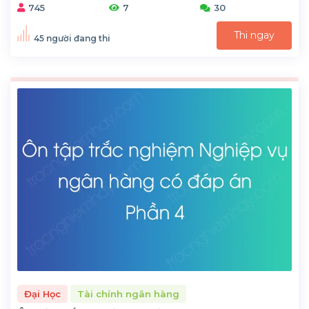
745
7
30
Thi ngay
45 người đang thi
Đại Học
Tài chính ngân hàng