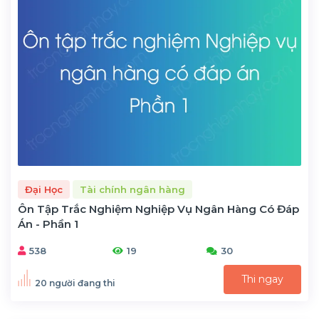
Đại Học
Tài chính ngân hàng
Ôn Tập Trắc Nghiệm Nghiệp Vụ Ngân Hàng Có Đáp
Án - Phần 1
538
19
30
Thi ngay
20 người đang thi