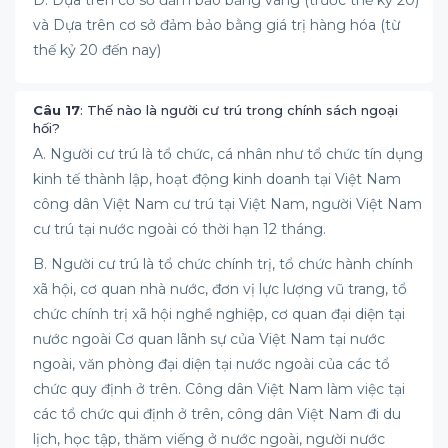
D. Dựa trên cơ sở đảm bảo bằng vàng (trước thế kỷ 20)
và Dựa trên cơ sở đảm bảo bằng giá trị hàng hóa (từ
thế kỷ 20 đến nay)
Câu 17
: Thế nào là người cư trú trong chính sách ngoại
hối?
A. Người cư trú là tổ chức, cá nhân như tổ chức tín dụng
kinh tế thành lập, hoạt động kinh doanh tại Việt Nam
công dân Việt Nam cư trú tại Việt Nam, người Việt Nam
cư trú tại nước ngoài có thời hạn 12 tháng.
B. Người cư trú là tổ chức chính trị, tổ chức hành chính
xã hội, cơ quan nhà nước, đơn vị lực lượng vũ trang, tổ
chức chính trị xã hội nghề nghiệp, cơ quan đại diện tại
nước ngoài Cơ quan lãnh sự của Việt Nam tại nước
ngoài, văn phòng đại diện tại nước ngoài của các tổ
chức quy định ở trên. Công dân Việt Nam làm việc tại
các tổ chức qui định ở trên, công dân Việt Nam đi du
lịch, học tập, thăm viếng ở nước ngoài, người nước