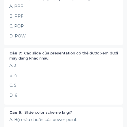
A. PPP
B. PPF
C. POP
D. POW
Câu 7
: Các slide của presentation có thể được xem dưới
mấy dạng khác nhau:
A. 3
B. 4
C. 5
D. 6
Câu 8
: Slide color scheme là gì?
A. Bộ màu chuẩn của power point