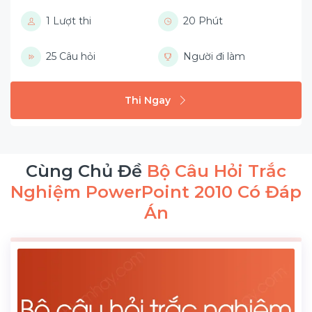
1 Lượt thi
20 Phút
25 Câu hỏi
Người đi làm
Thi Ngay
Cùng Chủ Đề
Bộ Câu Hỏi Trắc
Nghiệm PowerPoint 2010 Có Đáp
Án