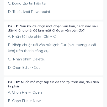
C. Đóng tập tin hiện tại
D. Thoát khỏi Powerpoint
Câu 11
: Sau khi đã chọn một đoạn văn bản, cách nào sau
đây không phải để làm mất đi đoạn văn bản đó?
A. Nhấn tổ hợp phím Ctrl + C.
B. Nhắp chuột trái vào nút lệnh Cut (biểu tượng là cái
kéo) trên thanh công cụ.
C. Nhấn phím Delete.
D. Chọn Edit -> Cut.
Câu 12
: Muốn mở một tập tin đã tồn tại trên đĩa, đầu tiên
ta phải
A. Chọn File -> Open
B. Chọn File -> New