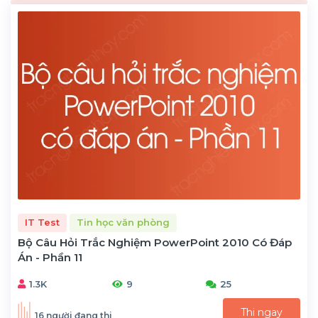
IT Test
Tin học văn phòng
Bộ Câu Hỏi Trắc Nghiệm PowerPoint 2010 Có Đáp
Án - Phần 11
1.3K
9
25
Thi ngay
16 người đang thi