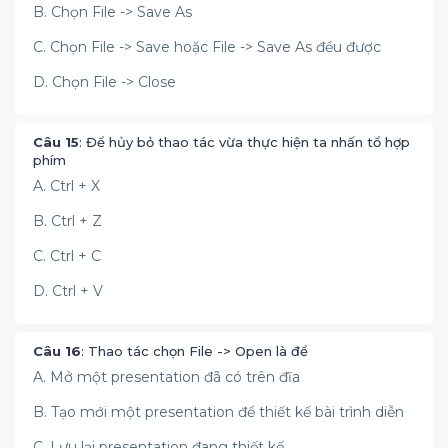
B. Chọn File -> Save As
C. Chọn File -> Save hoặc File -> Save As đều được
D. Chọn File -> Close
Câu 15
: Để hủy bỏ thao tác vừa thực hiện ta nhấn tổ hợp
phím
A. Ctrl + X
B. Ctrl + Z
C. Ctrl + C
D. Ctrl + V
Câu 16
: Thao tác chọn File -> Open là để
A. Mở một presentation đã có trên đĩa
B. Tạo mới một presentation để thiết kế bài trình diễn
C. Lưu lại presentation đang thiết kế