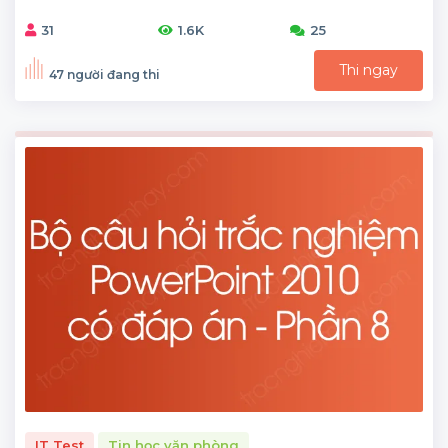
31
1.6K
25
Thi ngay
47 người đang thi
IT Test
Tin học văn phòng