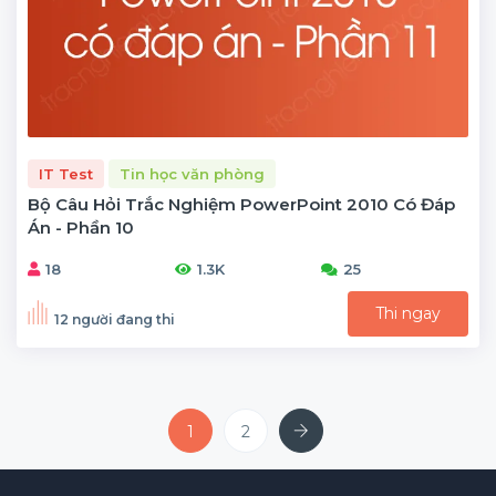
IT Test
Tin học văn phòng
Bộ Câu Hỏi Trắc Nghiệm PowerPoint 2010 Có Đáp
Án - Phần 10
18
1.3K
25
Thi ngay
12 người đang thi
Next
1
2