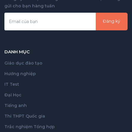
gửi cho bạn hàng tuần
Đăng ký
DANH MỤC
Giáo dục đào tạo
Hướng nghiệp
IT Test
Đại Học
Tiếng anh
Thi THPT Quốc gia
Trắc nghiệm Tổng hợp