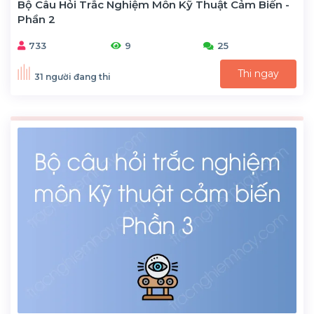
Bộ Câu Hỏi Trắc Nghiệm Môn Kỹ Thuật Cảm Biến -
Phần 2
733
9
25
Thi ngay
31 người đang thi