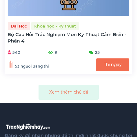
Đại Học
Khoa học - Kỹ thuật
Bộ Câu Hỏi Trắc Nghiệm Môn Kỹ Thuật Cảm Biến -
Phần 4
540
9
25
Thi ngay
53 người đang thi
Xem thêm chủ đề
Đăng ký để nhận những đề thi mới nhất được chúng tôi