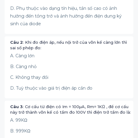
D. Phụ thuộc vào dạng tín hiệu, tần số cao có ảnh
hưởng đến tổng trở và ảnh hưởng đến điện dung ký
sinh của diode
Câu 2
: Khi đo điện áp, nếu nội trở của vôn kế càng lớn thì
sai số phép đo:
A. Càng lớn
B. Càng nhỏ
C. Không thay đổi
D. Tuỳ thuộc vào giá trị điện áp cần đo
Câu 3
: Cơ cấu từ điện có Im = 100µA, Rm= 1KΩ , để cơ cấu
này trở thành vôn kế có tầm đo 100V thì điện trở tầm đo là:
A. 99KΩ
B. 999KΩ