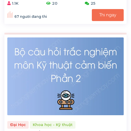
1.1K
20
25
Thi ngay
67 người đang thi
Đại Học
Khoa học - Kỹ thuật