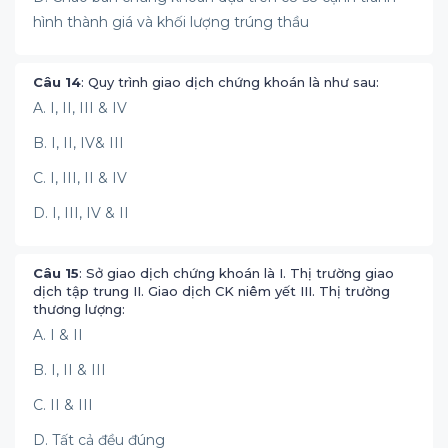
hình thành giá và khối lượng trúng thầu
Câu 14
: Quy trình giao dịch chứng khoán là như sau:
A. I, II, III & IV
B. I, II, IV& III
C. I, III, II & IV
D. I, III, IV & II
Câu 15
: Sở giao dịch chứng khoán là I. Thị trường giao
dịch tập trung II. Giao dịch CK niêm yết III. Thị trường
thương lượng:
A. I & II
B. I, II & III
C. II & III
D. Tất cả đều đúng