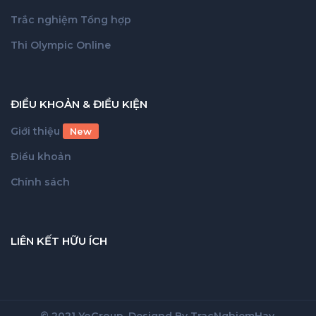
Trắc nghiệm Tổng hợp
Thi Olympic Online
ĐIỀU KHOẢN & ĐIỀU KIỆN
Giới thiệu
New
Điều khoản
Chính sách
LIÊN KẾT HỮU ÍCH
© 2021 YoGroup. Designd By
TracNghiemHay
.