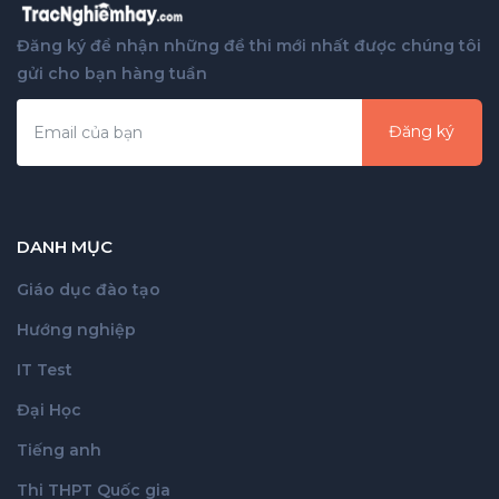
Đăng ký để nhận những đề thi mới nhất được chúng tôi
gửi cho bạn hàng tuần
Đăng ký
DANH MỤC
Giáo dục đào tạo
Hướng nghiệp
IT Test
Đại Học
Tiếng anh
Thi THPT Quốc gia