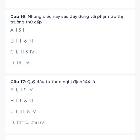
Câu 16
: Những diều này sau đây đúng với phạm trù thị
trường thứ cấp
A. I & II
B. I, II & III
C. I, III & IV
D. Tất cả
Câu 17
: Quỹ đầu tư theo nghị định 144 là
A. I, II & IV
B. I, II & III
C. II, III & IV
D. Tất cả đều sai