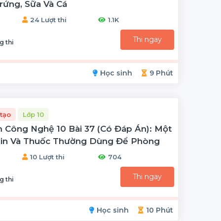
rứng, Sữa Và Cá
24 Lượt thi
1.1K
Thi ngay
g thi
Học sinh
9 Phút
tạo
Lớp 10
 Công Nghệ 10 Bài 37 (có Đáp Án): Một
xin Và Thuốc Thường Dùng Để Phòng
10 Lượt thi
704
Thi ngay
g thi
Học sinh
10 Phút