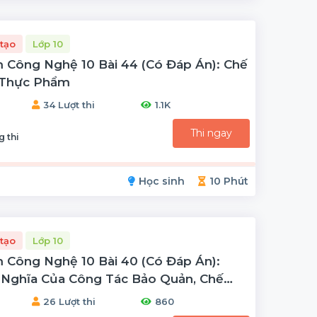
tạo
Lớp 10
 Công Nghệ 10 Bài 44 (có Đáp Án): Chế
 Thực Phẩm
34 Lượt thi
1.1K
Thi ngay
g thi
Học sinh
10 Phút
tạo
Lớp 10
 Công Nghệ 10 Bài 40 (có Đáp Án):
 Nghĩa Của Công Tác Bảo Quản, Chế
26 Lượt thi
860