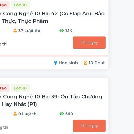
tạo
Lớp 10
 Công Nghệ 10 Bài 42 (có Đáp Án): Bảo
 Thực, Thực Phẩm
37 Lượt thi
1.1K
Thi ngay
 thi
Học sinh
10 Phút
tạo
Lớp 10
 Công Nghệ 10 Bài 39: Ôn Tập Chương
 Hay Nhất (P1)
0 Lượt thi
560
Thi ngay
g thi