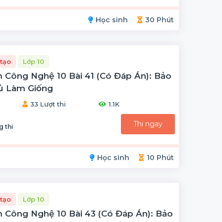
Học sinh
30 Phút
tạo
Lớp 10
 Công Nghệ 10 Bài 41 (có Đáp Án): Bảo
ủ Làm Giống
33 Lượt thi
1.1K
Thi ngay
g thi
Học sinh
10 Phút
tạo
Lớp 10
 Công Nghệ 10 Bài 43 (có Đáp Án): Bảo