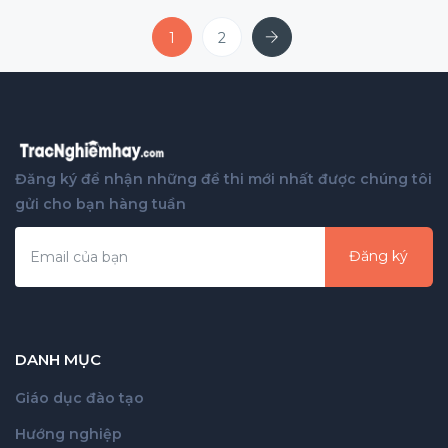
Next
1
2
Đăng ký để nhận những đề thi mới nhất được chúng tôi
gửi cho bạn hàng tuần
Đăng ký
DANH MỤC
Giáo dục đào tạo
Hướng nghiệp