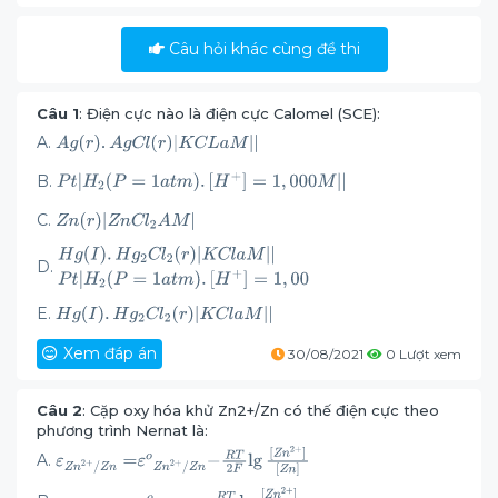
Câu hỏi khác cùng đề thi
Câu 1
: Điện cực nào là điện cực Calomel (SCE):
A.
B.
C.
D.
E.
Xem đáp án
30/08/2021
0 Lượt xem
Câu 2
: Cặp oxy hóa khử Zn2+/Zn có thế điện cực theo
phương trình Nernat là:
A.