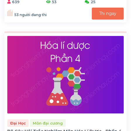
639
53
25
Thi ngay
53 người đang thi
Đại Học
Môn đại cương