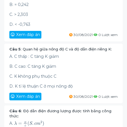
B. = 0,242
C. > 2,303
D. < -0,763
Xem đáp án
30/08/2021
0 Lượt xem
Câu 5
: Quan hệ giữa nồng độ C và độ dẫn điện riêng K:
A. C thấp : C tăng K giảm
B. C cao: C tăng K giảm
C. K không phụ thuộc C
D. K tỉ lệ thuận C ở mọi nồng độ
Xem đáp án
30/08/2021
0 Lượt xem
Câu 6
: Độ dẫn điện đương lượng được tính bằng công
thức:
A.