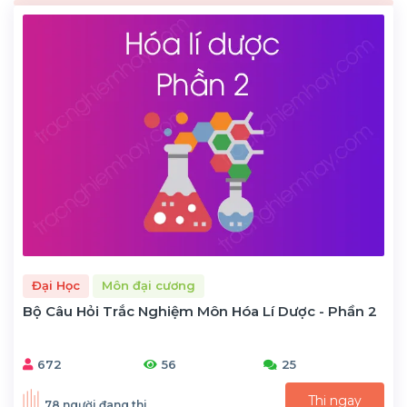
Đại Học
Môn đại cương
Bộ Câu Hỏi Trắc Nghiệm Môn Hóa Lí Dược - Phần 2
672
56
25
Thi ngay
78 người đang thi