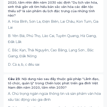
2020, tầm nhìn đến năm 2030 xác định "Du lịch văn hóa,
sinh thái gắn với tìm hiểu bản sắc văn hóa các dân tộc
thiểu số" là sản phẩm du lịch đặc trưng của những tỉnh
nào?
A. Hòa Bình, Sơn La, Điện Biên, Lai Châu, Kon Tum, Gia
Lai
B. Yên Bái, Phú Thọ, Lào Cai, Tuyên Quang, Hà Giang,
Đắk Lắk
C. Bắc Kạn, Thái Nguyên, Cao Bằng, Lạng Sơn , Bắc
Giang, Đắk Nông
D. Cả a, b, c đều sai
Câu 23
: Nội dung nào sau đây thuộc giải pháp "Lãnh đạo,
tổ chức, quản lý" trong Chiến lược phát triển gia đình Việt
Nam đến năm 2020, tầm nhìn 2030?
A. Chú trọng ngăn ngừa thông tin và sản phẩm văn hóa
xấu tác động vào gia đình