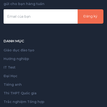
gửi cho bạn hàng tuần
Đăng ký
DANH MỤC
Giáo dục đào tạo
Hướng nghiệp
IT Test
Đại Học
Tiếng anh
Thi THPT Quốc gia
Trắc nghiệm Tổng hợp