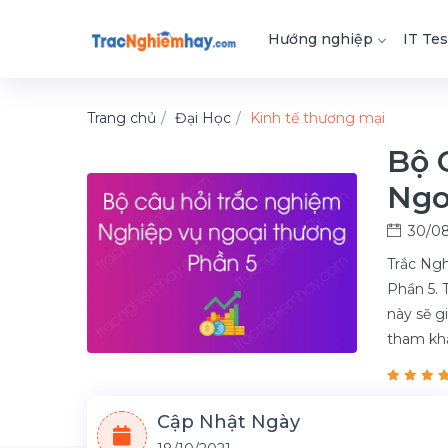
Hướng nghiệp
IT Tes
Trang chủ
Đại Học
Kinh tế thương mại
Bộ 
Ngo
30/08
Trắc Ngh
Phần 5. 
này sẽ g
tham kh
Cập Nhật Ngày