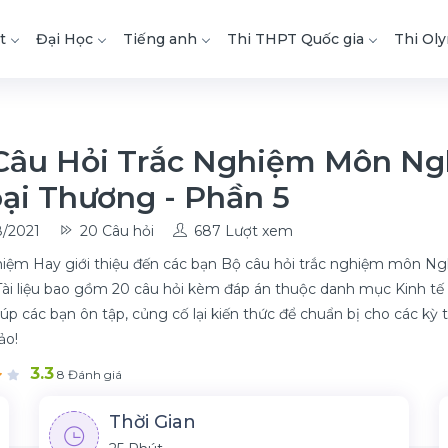
t
Đại Học
Tiếng anh
Thi THPT Quốc gia
Thi Ol
Câu Hỏi Trắc Nghiệm Môn Ng
ại Thương - Phần 5
/2021
20 Câu hỏi
687 Lượt xem
iệm Hay giới thiệu đến các bạn Bộ câu hỏi trắc nghiệm môn Ng
Tài liệu bao gồm 20 câu hỏi kèm đáp án thuộc danh mục Kinh tế t
iúp các bạn ôn tập, củng cố lại kiến thức để chuẩn bị cho các kỳ t
ảo!
3.3
8 Đánh giá
Thời Gian