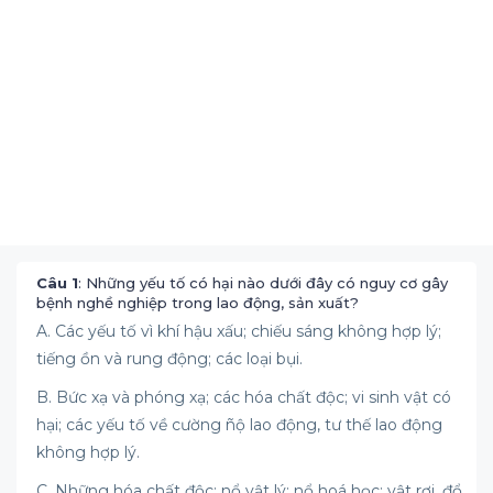
Câu 1
: Những yếu tố có hại nào dưới đây có nguy cơ gây
bệnh nghề nghiệp trong lao động, sản xuất?
A. Các yếu tố vì khí hậu xấu; chiếu sáng không hợp lý;
tiếng ồn và rung động; các loại bụi.
B. Bức xạ và phóng xạ; các hóa chất độc; vi sinh vật có
hại; các yếu tố về cường ñộ lao động, tư thế lao động
không hợp lý.
C. Những hóa chất độc; nổ vật lý; nổ hoá học; vật rơi, đổ,