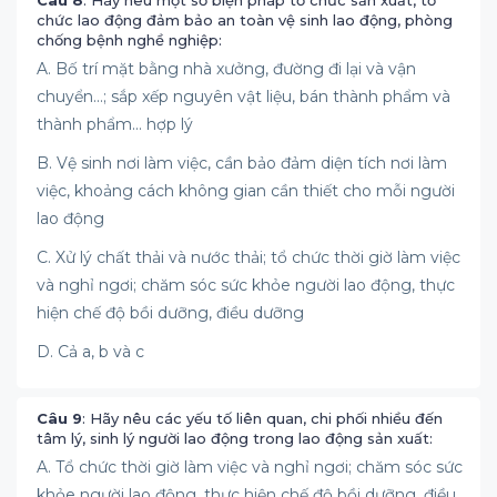
Câu 8
: Hãy nêu một số biện pháp tổ chức sản xuất, tổ
chức lao động đảm bảo an toàn vệ sinh lao động, phòng
chống bệnh nghề nghiệp:
A. Bố trí mặt bằng nhà xưởng, đường đi lại và vận
chuyển...; sắp xếp nguyên vật liệu, bán thành phẩm và
thành phẩm... hợp lý
B. Vệ sinh nơi làm việc, cần bảo đảm diện tích nơi làm
việc, khoảng cách không gian cần thiết cho mỗi người
lao động
C. Xử lý chất thải và nước thải; tổ chức thời giờ làm việc
và nghỉ ngơi; chăm sóc sức khỏe người lao động, thực
hiện chế độ bồi dưỡng, điều dưỡng
D. Cả a, b và c
Câu 9
: Hãy nêu các yếu tố liên quan, chi phối nhiều đến
tâm lý, sinh lý người lao động trong lao động sản xuất:
A. Tổ chức thời giờ làm việc và nghỉ ngơi; chăm sóc sức
khỏe người lao động, thực hiện chế độ bồi dưỡng, điều