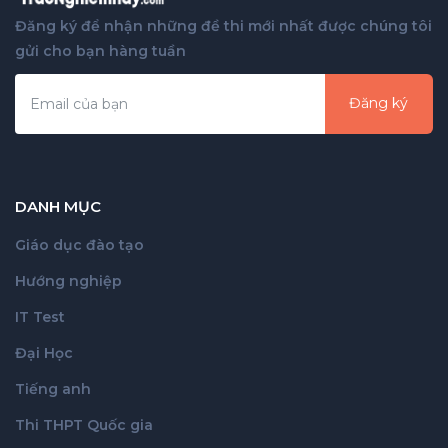
Đăng ký để nhận những đề thi mới nhất được chúng tôi
gửi cho bạn hàng tuần
Đăng ký
DANH MỤC
Giáo dục đào tạo
Hướng nghiệp
IT Test
Đại Học
Tiếng anh
Thi THPT Quốc gia