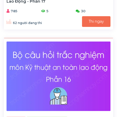
Lao Động - Phần 17
785
5
30
Thi ngay
62 người đang thi