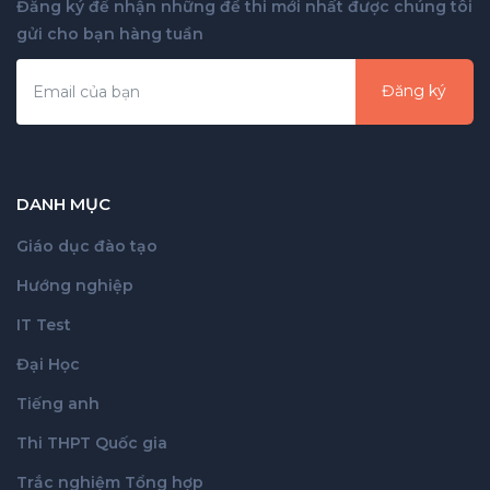
Đăng ký để nhận những đề thi mới nhất được chúng tôi
gửi cho bạn hàng tuần
Đăng ký
DANH MỤC
Giáo dục đào tạo
Hướng nghiệp
IT Test
Đại Học
Tiếng anh
Thi THPT Quốc gia
Trắc nghiệm Tổng hợp