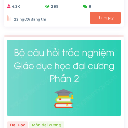
4.3K
289
8
Thi ngay
22 người đang thi
Đại Học
Môn đại cương