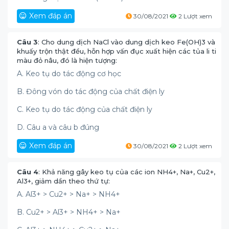
Xem đáp án
30/08/2021
2 Lượt xem
Câu 3
: Cho dung dịch NaCl vào dung dịch keo Fe(OH)3 và
khuấy trộn thật đều, hỗn hợp vấn đục xuất hiện các tủa li ti
màu đỏ nâu, đó là hiện tượng:
A. Keo tụ do tác động cơ học
B. Đông vón do tác động của chất điện ly
C. Keo tụ do tác động của chất điện ly
D. Câu a và câu b đúng
Xem đáp án
30/08/2021
2 Lượt xem
Câu 4
: Khả năng gây keo tụ của các ion NH4+, Na+, Cu2+,
Al3+, giảm dần theo thứ tự:
A. Al3+ > Cu2+ > Na+ > NH4+
B. Cu2+ > Al3+ > NH4+ > Na+