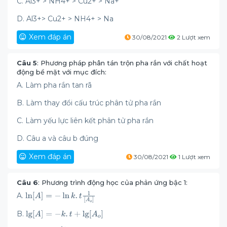
C. Al3+ > NH4+ > Cu2+ > Na+
D. Al3+> Cu2+ > NH4+ > Na
Xem đáp án
30/08/2021
2 Lượt xem
Câu 5
: Phương pháp phân tán trộn pha rắn với chất hoạt
động bề mặt với mục đích:
A. Làm pha rắn tan rã
B. Làm thay đổi cấu trúc phân tử pha rắn
C. Làm yếu lực liên kết phân tử pha rắn
D. Câu a và câu b đúng
Xem đáp án
30/08/2021
1 Lượt xem
Câu 6
: Phương trình động học của phản ứng bậc 1:
A.
B.