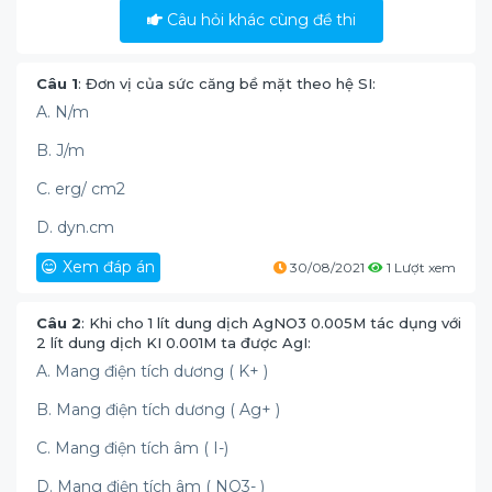
Câu hỏi khác cùng đề thi
Câu 1
: Đơn vị của sức căng bề mặt theo hệ SI:
A. N/m
B. J/m
C. erg/ cm2
D. dyn.cm
Xem đáp án
30/08/2021
1 Lượt xem
Câu 2
: Khi cho 1 lít dung dịch AgNO3 0.005M tác dụng với
2 lít dung dịch KI 0.001M ta được AgI:
A. Mang điện tích dương ( K+ )
B. Mang điện tích dương ( Ag+ )
C. Mang điện tích âm ( I-)
D. Mang điện tích âm ( NO3- )