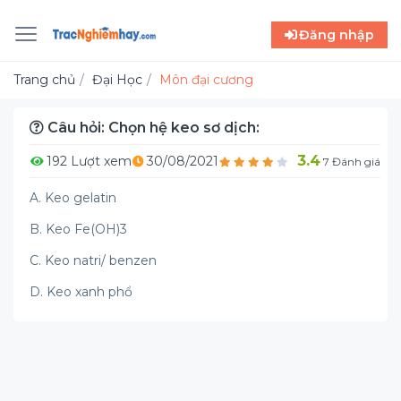
Đăng nhập
Trang chủ
Đại Học
Môn đại cương
Câu hỏi: Chọn hệ keo sơ dịch:
3.4
192 Lượt xem
30/08/2021
7 Đánh giá
A. Keo gelatin
B. Keo Fe(OH)3
C. Keo natri/ benzen
D. Keo xanh phổ