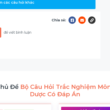
m các câu hỏi khác
Chia sẻ:
để viết bình luận
Chủ Đề
Bộ Câu Hỏi Trắc Nghiệm Môn
Dược Có Đáp Án