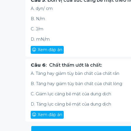
Câu 5
: Đơn vị của sức căng bề mặt theo h
A. dyn/ cm
B. N/m
C. J/m
D. mN/m
Xem đáp án
Câu 6
: Chất thấm ướt là chất:
A. Tăng hay giảm tùy bản chất của chất rắn
B. Tăng hay giảm tùy bản chất của chất lỏng
C. Giảm lực căng bề mặt của dung dịch
D. Tăng lực căng bề mặt của dung dịch
Xem đáp án