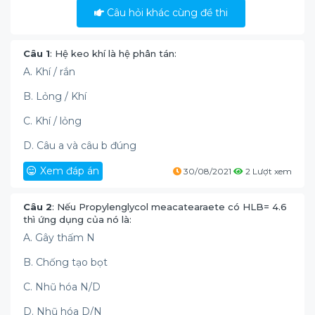
Câu hỏi khác cùng đề thi
Câu 1
: Hệ keo khí là hệ phân tán:
A. Khí / rắn
B. Lỏng / Khí
C. Khí / lỏng
D. Câu a và câu b đúng
Xem đáp án
30/08/2021
2 Lượt xem
Câu 2
: Nếu Propylenglycol meacatearaete có HLB= 4.6
thì ứng dụng của nó là:
A. Gây thấm N
B. Chống tạo bọt
C. Nhũ hóa N/D
D. Nhũ hóa D/N