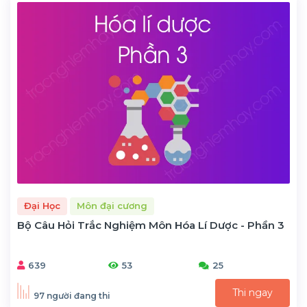
Đại Học
Môn đại cương
Bộ Câu Hỏi Trắc Nghiệm Môn Hóa Lí Dược - Phần 3
639
53
25
Thi ngay
97 người đang thi