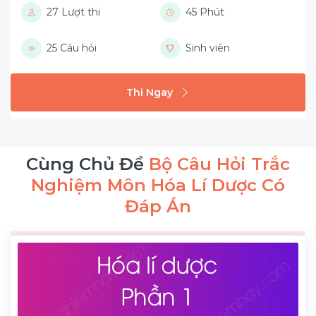
27 Lượt thi
45 Phút
25 Câu hỏi
Sinh viên
Thi Ngay
Cùng Chủ Đề
Bộ Câu Hỏi Trắc
Nghiệm Môn Hóa Lí Dược Có
Đáp Án