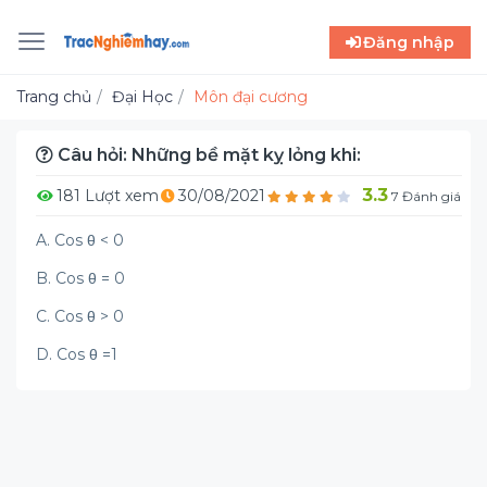
Đăng nhập
Trang chủ
Đại Học
Môn đại cương
Câu hỏi: Những bề mặt kỵ lỏng khi:
3.3
181 Lượt xem
30/08/2021
7 Đánh giá
A. Cos θ < 0
B. Cos θ = 0
C. Cos θ > 0
D. Cos θ =1