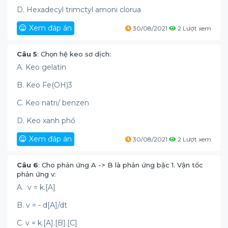
D. Hexadecyl trimctyl amoni clorua
Xem đáp án
30/08/2021
2 Lượt xem
Câu 5
: Chọn hệ keo sơ dịch:
A. Keo gelatin
B. Keo Fe(OH)3
C. Keo natri/ benzen
D. Keo xanh phổ
Xem đáp án
30/08/2021
2 Lượt xem
Câu 6
: Cho phản ứng A -> B là phản ứng bậc 1. Vận tốc
phản ứng v:
A. v = k.[A]
B. v = - d[A]/dt
C. v = k.[A].[B].[C]