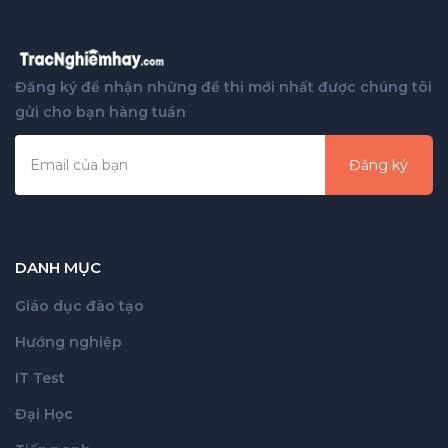
Đăng ký để nhận những đề thi mới nhất được chúng tôi
gửi cho bạn hàng tuần
Đăng ký
DANH MỤC
Giáo dục đào tạo
Hướng nghiệp
IT Test
Đại Học