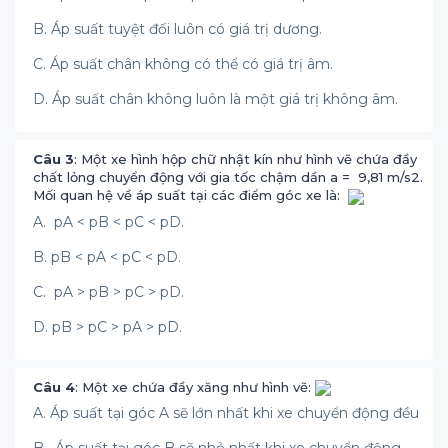
B. Áp suất tuyệt đối luôn có giá trị dương.
C. Áp suất chân không có thể có giá trị âm.
D. Áp suất chân không luôn là một giá trị không âm.
Câu 3
: Một xe hình hộp chữ nhật kín như hình vẽ chứa đầy
chất lỏng chuyển động với gia tốc chậm dần a = 9,81 m/s2.
Mối quan hệ về áp suất tại các điểm góc xe là:
A. pA < pB­ < pC < pD.
B. pB < pA­ < pC < pD.
C. pA > pB­ > pC > pD.
D. pB > pC­ > pA > pD.
Câu 4
: Một xe chứa đầy xăng như hình vẽ:
A. Áp suất tại góc A sẽ lớn nhất khi xe chuyển động đều