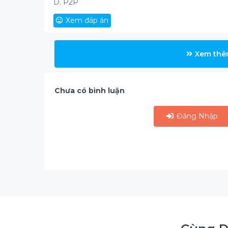
D. P2P
Xem đáp án
Xem thê
Chưa có bình luận
Đăng Nhập