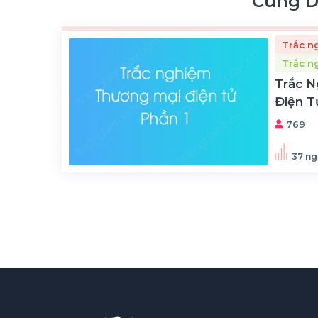
Cùng 
Trắc n
Trắc n
Trắc 
Điện T
769
37 ng