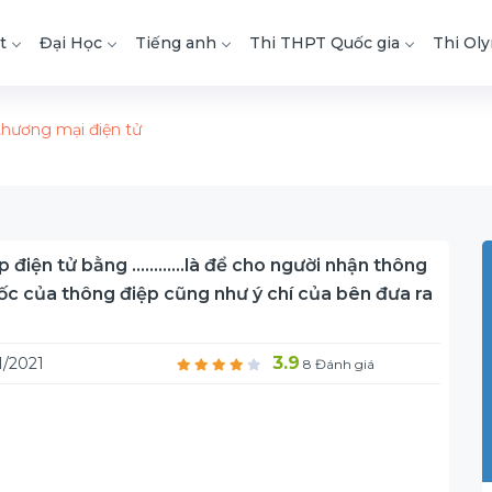
t
Đại Học
Tiếng anh
Thi THPT Quốc gia
Thi Ol
thương mại điện tử
ệp điện tử bằng …………là để cho người nhận thông
ốc của thông điệp cũng như ý chí của bên đưa ra
3.9
1/2021
8 Đánh giá