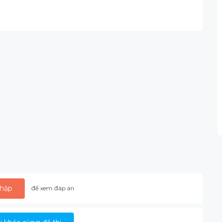
hập
để xem đáp án