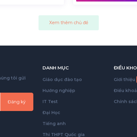
Xem thêm chủ đề
DANH MỤC
ĐIỀU KHO
úng tôi gửi
Giáo dục đào tạo
Giới thiệu
Hướng nghiệp
Điều kho
IT Test
Chính sác
Đăng ký
Đại Học
Tiếng anh
Thi THPT Quốc gia