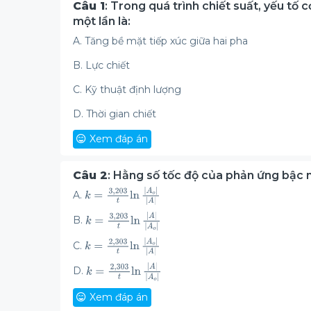
Câu 1
: Trong quá trình chiết suất, yếu tố 
một lần là:
A. Tăng bề mặt tiếp xúc giữa hai pha
B. Lực chiết
C. Kỹ thuật định lượng
D. Thời gian chiết
Xem đáp án
Câu 2
: Hằng số tốc độ của phản ứng bậc n
A.
B.
C.
D.
Xem đáp án