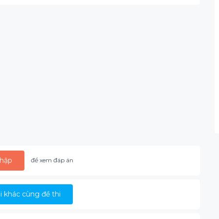
hập
để xem đáp án
 khác cùng đề thi