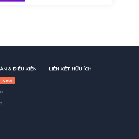
ẢN & ĐIỀU KIỆN
LIÊN KẾT HỮU ÍCH
New
ản
h