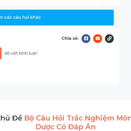
m các câu hỏi khác
Chia sẻ:
để viết bình luận
Chủ Đề
Bộ Câu Hỏi Trắc Nghiệm Môn
Dược Có Đáp Án