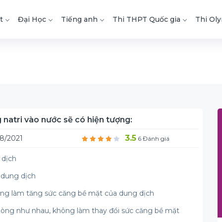
t
Đại Học
Tiếng anh
Thi THPT Quốc gia
Thi Ol
 natri vào nước sẽ có hiện tượng:
3.5
8/2021
6 Đánh giá
 dịch
a dung dịch
lỏng làm tăng sức căng bề mặt của dung dịch
 lòng như nhau, không làm thay đổi sức căng bề mặt