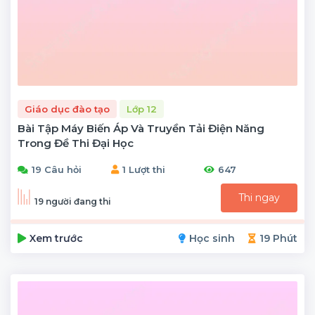
Giáo dục đào tạo
Lớp 12
Bài Tập Máy Biến Áp Và Truyền Tải Điện Năng
Trong Đề Thi Đại Học
19 Câu hỏi
1 Lượt thi
647
Thi ngay
19 người đang thi
Xem trước
Học sinh
19 Phút