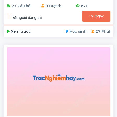
27 Câu hỏi
0 Lượt thi
671
Thi ngay
45 người đang thi
Xem trước
Học sinh
27 Phút