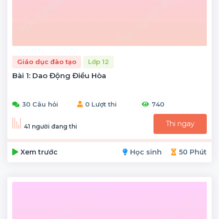
Giáo dục đào tạo
Lớp 12
Bài 1: Dao Động Điều Hòa
30 Câu hỏi
0 Lượt thi
740
Thi ngay
41 người đang thi
Xem trước
Học sinh
50 Phút