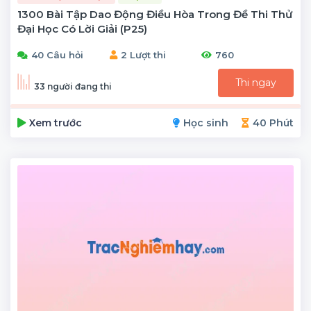
1300 Bài Tập Dao Động Điều Hòa Trong Đề Thi Thử
Đại Học Có Lời Giải (P25)
40 Câu hỏi
2 Lượt thi
760
Thi ngay
33 người đang thi
Xem trước
Học sinh
40 Phút