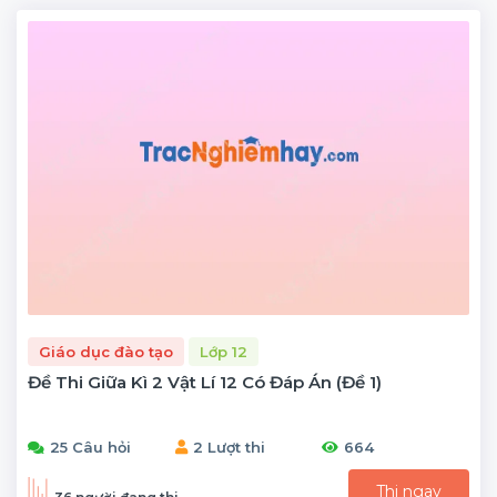
Giáo dục đào tạo
Lớp 12
Đề Thi Giữa Kì 2 Vật Lí 12 Có Đáp Án (Đề 1)
25 Câu hỏi
2 Lượt thi
664
Thi ngay