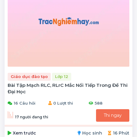
Giáo dục đào tạo
Lớp 12
Bài Tập Mạch RLC, RLrC Mắc Nối Tiếp Trong Đề Thi
Đại Học
16 Câu hỏi
0 Lượt thi
588
Thi ngay
17 người đang thi
Xem trước
Học sinh
16 Phút