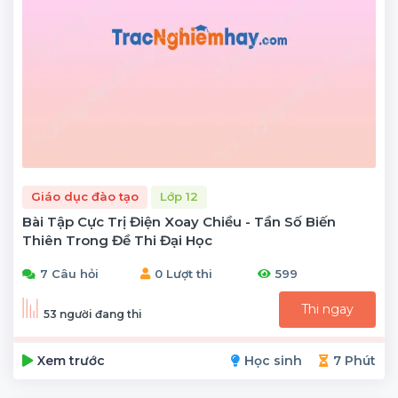
Giáo dục đào tạo
Lớp 12
Bài Tập Cực Trị Điện Xoay Chiều - Tần Số Biến
Thiên Trong Đề Thi Đại Học
7 Câu hỏi
0 Lượt thi
599
Thi ngay
53 người đang thi
Xem trước
Học sinh
7 Phút