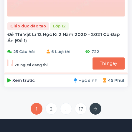
Giáo dục đào tạo
Lớp 12
Đề Thi Vật Lí 12 Học Kì 2 Năm 2020 - 2021 Có Đáp
Án (Đề 1)
25 Câu hỏi
6 Lượt thi
722
Thi ngay
28 người đang thi
Xem trước
Học sinh
45 Phút
Next
1
2
...
17