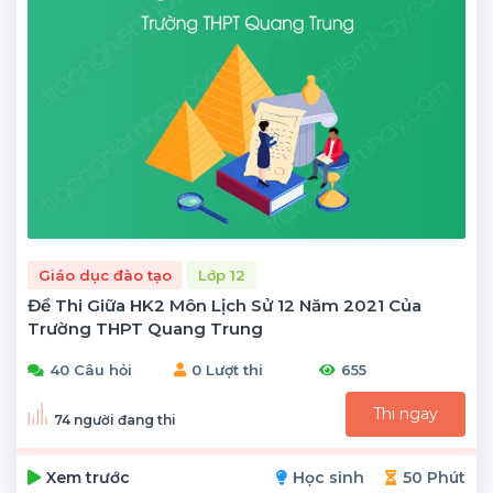
Giáo dục đào tạo
Lớp 12
Đề Thi Giữa HK2 Môn Lịch Sử 12 Năm 2021 Của
Trường THPT Quang Trung
40 Câu hỏi
0 Lượt thi
655
Thi ngay
74 người đang thi
Xem trước
Học sinh
50 Phút