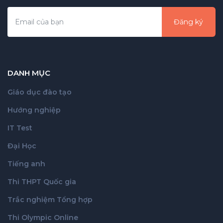
Đăng ký
DANH MỤC
Giáo dục đào tạo
Hướng nghiệp
IT Test
Đại Học
Tiếng anh
Thi THPT Quốc gia
Trắc nghiệm Tổng hợp
Thi Olympic Online