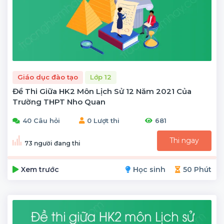
Giáo dục đào tạo
Lớp 12
Đề Thi Giữa HK2 Môn Lịch Sử 12 Năm 2021 Của
Trường THPT Nho Quan
40 Câu hỏi
0 Lượt thi
681
Thi ngay
73 người đang thi
Xem trước
Học sinh
50 Phút