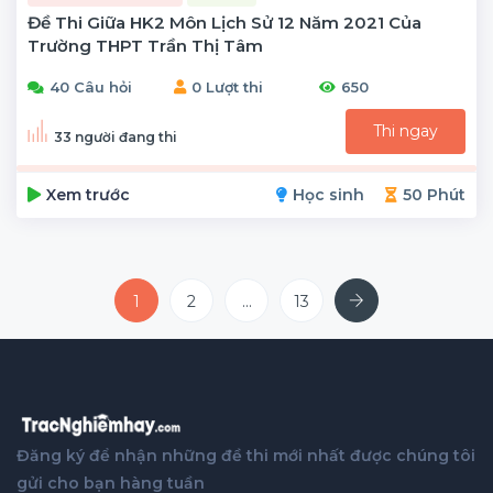
Đề Thi Giữa HK2 Môn Lịch Sử 12 Năm 2021 Của
Trường THPT Trần Thị Tâm
40 Câu hỏi
0 Lượt thi
650
Thi ngay
33 người đang thi
Xem trước
Học sinh
50 Phút
Next
1
2
...
13
Đăng ký để nhận những đề thi mới nhất được chúng tôi
gửi cho bạn hàng tuần