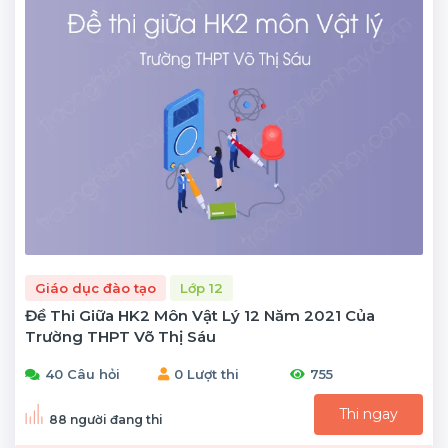
Giáo dục đào tạo
Lớp 12
Đề Thi Giữa HK2 Môn Vật Lý 12 Năm 2021 Của
Trường THPT Võ Thị Sáu
40 Câu hỏi
0 Lượt thi
755
Thi ngay
88 người đang thi