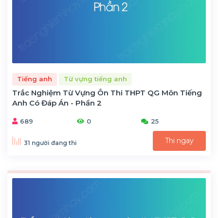
Tiếng anh
Từ vựng tiếng anh
Trắc Nghiệm Từ Vựng Ôn Thi THPT QG Môn Tiếng
Anh Có Đáp Án - Phần 2
689
0
25
Thi ngay
31 người đang thi