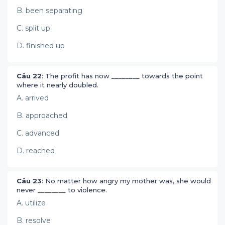
B. been separating
C. split up
D. finished up
Câu 22
: The profit has now ________ towards the point
where it nearly doubled.
A. arrived
B. approached
C. advanced
D. reached
Câu 23
: No matter how angry my mother was, she would
never ________ to violence.
A. utilize
B. resolve