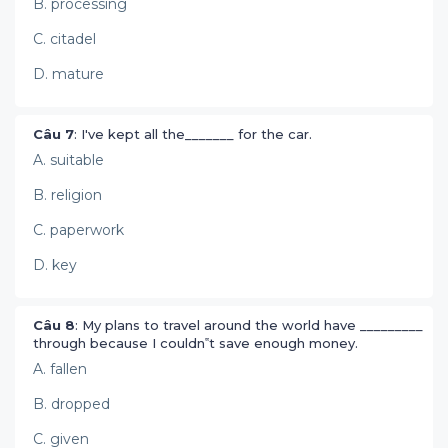
B. processing
C. citadel
D. mature
Câu 7
: I've kept all the_______ for the car.
A. suitable
B. religion
C. paperwork
D. key
Câu 8
: My plans to travel around the world have _________
through because I couldn‟t save enough money.
A. fallen
B. dropped
C. given