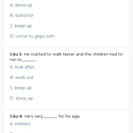
A. dress up
B. stand for
C. keep up
D. come to grips with
Câu 5
: He started to walk faster and the children had to
run to_______.
A. look after
B. work out
C. keep up
D. show up
Câu 6
: He's very_______ for his age.
A. interact