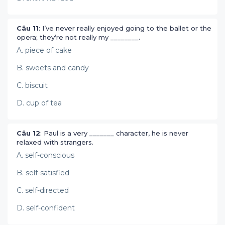
Câu 11
: I’ve never really enjoyed going to the ballet or the
opera; they’re not really my ________.
A. piece of cake
B. sweets and candy
C. biscuit
D. cup of tea
Câu 12
: Paul is a very _______ character, he is never
relaxed with strangers.
A. self-conscious
B. self-satisfied
C. self-directed
D. self-confident