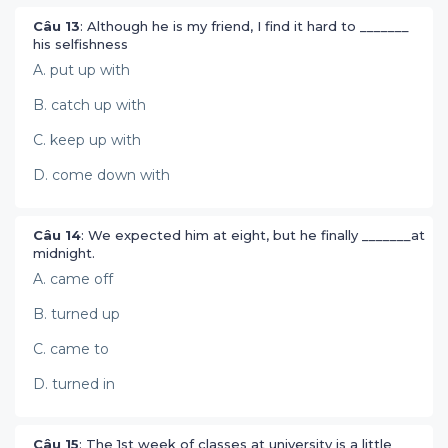
Câu 13
: Although he is my friend, I find it hard to _______
his selfishness
A. put up with
B. catch up with
C. keep up with
D. come down with
Câu 14
: We expected him at eight, but he finally _______at
midnight.
A. came off
B. turned up
C. came to
D. turned in
Câu 15
: The 1st week of classes at university is a little