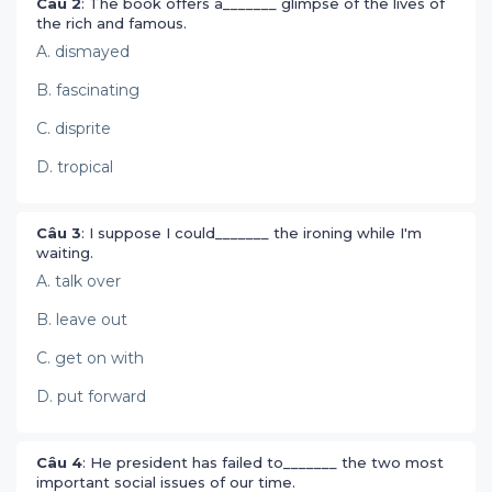
Câu 2
: The book offers a_______ glimpse of the lives of
the rich and famous.
A. dismayed
B. fascinating
C. disprite
D. tropical
Câu 3
: I suppose I could_______ the ironing while I'm
waiting.
A. talk over
B. leave out
C. get on with
D. put forward
Câu 4
: He president has failed to_______ the two most
important social issues of our time.