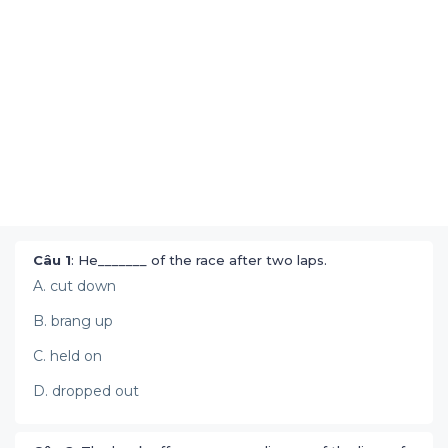
Câu 1
: He_______ of the race after two laps.
A. cut down
B. brang up
C. held on
D. dropped out