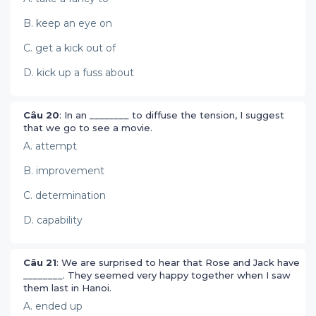
B. keep an eye on
C. get a kick out of
D. kick up a fuss about
Câu 20
: In an ________ to diffuse the tension, I suggest
that we go to see a movie.
A. attempt
B. improvement
C. determination
D. capability
Câu 21
: We are surprised to hear that Rose and Jack have
________. They seemed very happy together when I saw
them last in Hanoi.
A. ended up