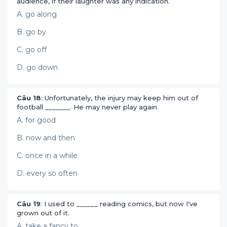
audience, if their laughter was any indication.
A. go along
B. go by
C. go off
D. go down
Câu 18
: Unfortunately, the injury may keep him out of
football _______. He may never play again.
A. for good
B. now and then
C. once in a while
D. every so often
Câu 19
: I used to ______ reading comics, but now I've
grown out of it.
A. take a fancy to