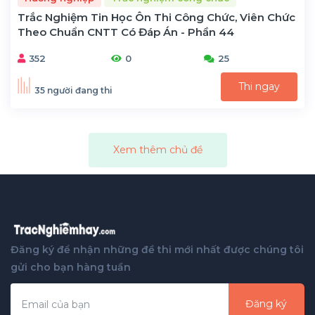
Trắc Nghiệm Tin Học Ôn Thi Công Chức, Viên Chức
Theo Chuẩn CNTT Có Đáp Án - Phần 44
352
0
25
Thi ngay
35 người đang thi
Xem thêm chủ đề
Đăng ký để nhận những đề thi mới nhất được chúng tôi
gửi cho bạn hàng tuần
Đăng ký