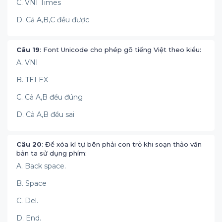
C. VNI Times
D. Cả A,B,C đều được
Câu 19
: Font Unicode cho phép gõ tiếng Việt theo kiểu:
A. VNI
B. TELEX
C. Cả A,B đều đúng
D. Cả A,B đều sai
Câu 20
: Để xóa kí tự bên phải con trỏ khi soạn thảo văn
bản ta sử dụng phím:
A. Back space.
B. Space
C. Del.
D. End.