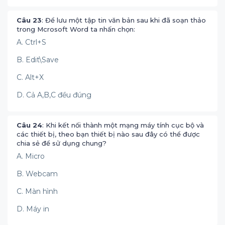
Câu 23
: Để lưu một tập tin văn bản sau khi đã soạn thảo
trong Mcrosoft Word ta nhấn chọn:
A. Ctrl+S
B. Edit\Save
C. Alt+X
D. Cả A,B,C đều đúng
Câu 24
: Khi kết nối thành một mạng máy tính cục bộ và
các thiết bị, theo bạn thiết bị nào sau đây có thể được
chia sẻ để sử dụng chung?
A. Micro
B. Webcam
C. Màn hình
D. Máy in