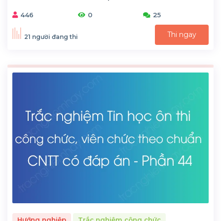
446
0
25
Thi ngay
21 người đang thi
Hướng nghiệp
Trắc nghiệm công chức