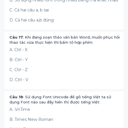
B. Sử dụng nhiều font trong nhiều bảng mã khác nhau
C. Cả hai câu a, b sai
D. Cả hai câu a,b đúng
Câu 17
: Khi đang soạn thảo văn bản Word, muốn phục hồi
thao tác vừa thực hiện thì bấm tổ hợp phím:
A. Ctrl - X
B. Ctrl - Y
C. Ctrl - Z
D. Ctrl - V
Câu 18
: Sử dụng Font Unicode để gõ tiếng Việt ta sử
dụng Font nào sau đây hiển thị được tiếng Việt:
A. .VnTime
B. Times New Roman