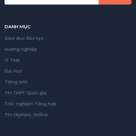
DANH MỤC
Giáo dục đào tạo
Hướng nghiệp
IT Test
Đại Học
Tiếng anh
Thi THPT Quốc gia
Trắc nghiệm Tổng hợp
Thi Olympic Online