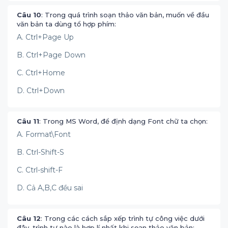
Câu 10
: Trong quá trình soạn thảo văn bản, muốn về đầu
văn bản ta dùng tổ hợp phím:
A. Ctrl+Page Up
B. Ctrl+Page Down
C. Ctrl+Home
D. Ctrl+Down
Câu 11
: Trong MS Word, để định dạng Font chữ ta chọn:
A. Format\Font
B. Ctrl-Shift-S
C. Ctrl-shift-F
D. Cả A,B,C đều sai
Câu 12
: Trong các cách sắp xếp trình tự công việc dưới
đây, trình tự nào là hợp lí nhất khi sọan thảo văn bản: