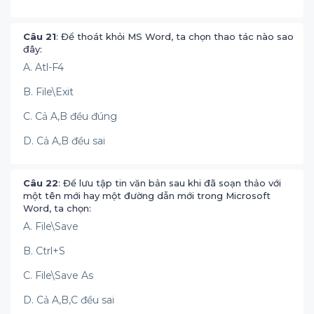
Câu 21
: Để thoát khỏi MS Word, ta chọn thao tác nào sao
đây:
A. Atl-F4
B. File\Exit
C. Cả A,B đều đúng
D. Cả A,B đều sai
Câu 22
: Để lưu tập tin văn bản sau khi đã soạn thảo với
một tên mới hay một đường dẫn mới trong Microsoft
Word, ta chọn:
A. File\Save
B. Ctrl+S
C. File\Save As
D. Cả A,B,C đều sai