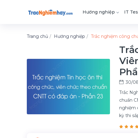
Hướng nghiệp
IT Tes
Trang chủ
Hướng nghiệp
Trắc nghiệm công ch
Trắ
Viê
Phầ
30/08
Trắc Ngh
chuẩn CN
nghiệm c
kỳ thi s