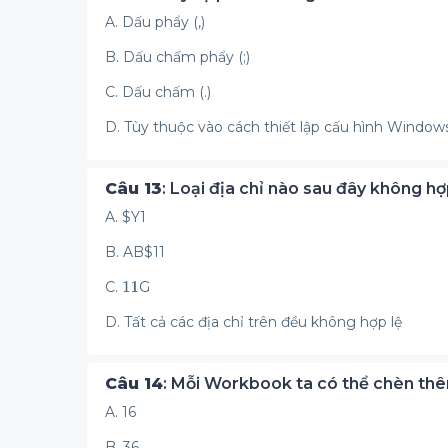
A. Dấu phẩy (,)
B. Dấu chấm phẩy (;)
C. Dấu chấm (.)
D. Tùy thuộc vào cách thiết lập cấu hình Window
Câu 13
: Loại địa chỉ nào sau đây không hợp
A. $Y1
B. AB$11
C.
G
D. Tất cả các địa chỉ trên đều không hợp lệ
Câu 14
: Mỗi Workbook ta có thể chèn thê
A. 16
B. 36