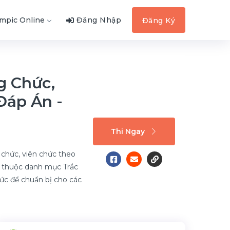
ympic Online
Đăng Nhập
Đăng Ký
g Chức,
Đáp Án -
Thi Ngay
 chức, viên chức theo
n thuộc danh mục Trắc
hức để chuẩn bị cho các