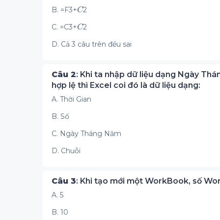
B. =F3+
2
C. =C3+
2
D. Cả 3 câu trên đều sai
Câu 2
: Khi ta nhập dữ liệu dạng Ngày Th
hợp lệ thì Excel coi đó là dữ liệu dạng:
A. Thời Gian
B. Số
C. Ngày Tháng Năm
D. Chuỗi
Câu 3
: Khi tạo mới một WorkBook, số Wo
A. 5
B. 10