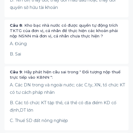
D. Tên đvị thay đổi, thay đổi mẫu dấu hoặc thay đổi
quyền sở hữu tài khoản
Câu 8
: Kho bạc nhà nước có được quyền tự động trích
TKTG của đơn vị, cá nhân để thực hiện các khoản phải
nộp NSNN mà đơn vị, cá nhân chưa thực hiện ?
A. Đúng
B. Sai
Câu 9
: Hãy phát hiện câu sai trong " Đối tượng nộp thuế
trực tiếp vào KBNN ":
A. Các DN trong và ngoài nước; các C.ty, XN, tổ chức KT
có tư cách pháp nhân
B. Các tổ chức KT tập thể, cá thể có địa điểm KD cố
định,DT lớn
C. Thuế SD đất nông nghiệp