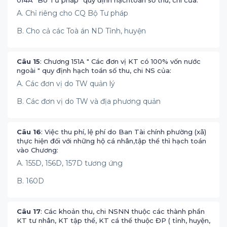
014A "Bô Tư pháp" quy định hạchtoán số thu, chi của:
A. Chỉ riêng cho CQ Bộ Tư pháp
B. Cho cả các Toà án ND Tỉnh, huyện
Câu 15
: Chương 151A " Các đơn vị KT có 100% vốn nước
ngoài " quy định hạch toán số thu, chi NS của:
A. Các đơn vị do TW quản lý
B. Các đơn vị do TW và địa phương quản
Câu 16
: Việc thu phí, lệ phí do Ban Tài chính phường (xã)
thực hiện đối với những hộ cá nhân,tập thể thì hạch toán
vào Chương:
A. 155D, 156D, 157D tương ứng
B. 160D
Câu 17
: Các khoản thu, chi NSNN thuộc các thành phần
KT tư nhân, KT tập thể, KT cá thể thuộc ĐP ( tỉnh, huyện,