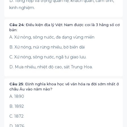
D. Tổng hợp và trọng quan hệ; khách quan, cảm tính,
kinh nghiệm.
Câu 24
: Điều kiện địa lý Việt Nam được coi là 3 hằng số cơ
bản:
A. Xứ nóng, sông nước, đa dạng vùng miền
B. Xứ nóng, núi rừng nhiều, bờ biển dài
C. Xứ nóng, sông nước, ngã tư giao lưu.
D. Mưa nhiều, nhiệt độ cao, sát Trung Hoa.
Câu 25
: Định nghĩa khoa học về văn hóa ra đời sớm nhất ở
châu Âu vào năm nào?
A. 1890
B. 1892
C. 1872
D. 1876.