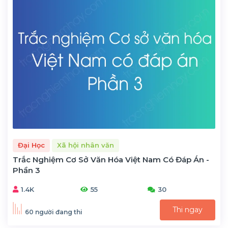
Đại Học
Xã hội nhân văn
Trắc Nghiệm Cơ Sở Văn Hóa Việt Nam Có Đáp Án -
Phần 3
1.4K
55
30
Thi ngay
60 người đang thi