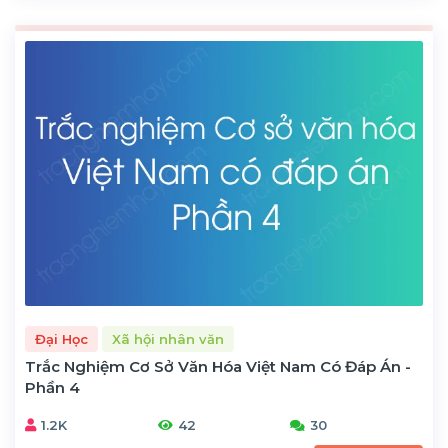
Đại Học
Xã hội nhân văn
Trắc Nghiệm Cơ Sở Văn Hóa Việt Nam Có Đáp Án -
Phần 4
1.2K
42
30