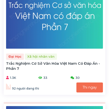
Đại Học
Xã hội nhân văn
Trắc Nghiệm Cơ Sở Văn Hóa Việt Nam Có Đáp Án -
Phần 7
1.3K
33
30
Thi ngay
92 người đang thi