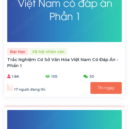
Đại Học
Xã hội nhân văn
Trắc Nghiệm Cơ Sở Văn Hóa Việt Nam Có Đáp Án -
Phần 1
1.8K
105
30
Thi ngay
17 người đang thi