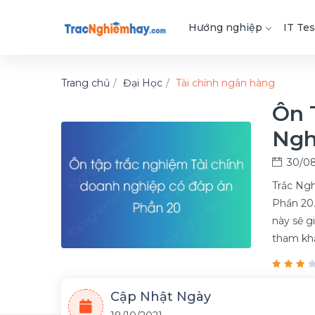
Hướng nghiệp
IT Tes
Trang chủ
Đại Học
Tài chính ngân hàng
Ôn 
Ngh
30/08
Trắc Ngh
Phần 20.
này sẽ g
tham kh
Cập Nhật Ngày