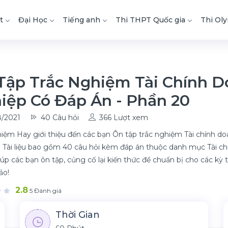
t
Đại Học
Tiếng anh
Thi THPT Quốc gia
Thi Ol
Tập Trắc Nghiệm Tài Chính 
iệp Có Đáp Án - Phần 20
/2021
40 Câu hỏi
366 Lượt xem
iệm Hay giới thiệu đến các bạn Ôn tập trắc nghiệm Tài chính do
 Tài liệu bao gồm 40 câu hỏi kèm đáp án thuộc danh mục Tài chí
iúp các bạn ôn tập, củng cố lại kiến thức để chuẩn bị cho các kỳ t
ảo!
2.8
5 Đánh giá
Thời Gian