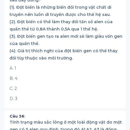
sau đây đúng?
(1). Đột biến là những biến đổi trong vật chất di
truyền nên luôn di truyền được cho thế hệ sau.
(2). Đột biến có thể làm thay đổi tần số alen của
quần thể từ 0,8A thành 0,5A qua 1 thế hệ.
(3). Đột biến gen tạo ra alen mới sẽ làm giàu vốn gen
của quần thể.
(4). Giá trị thích nghi của đột biến gen có thể thay
đổi tùy thuộc vào môi trường.
A. 1
B. 4
C. 2
D. 3
Câu 36
:
Tính trạng màu sắc lông ở một loài động vật do một
gen có 5 alen quy định, trong đó A1,A2, A3 là đồng