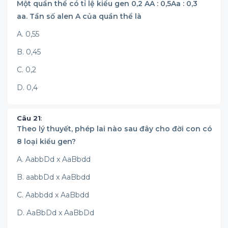
Một quần thể có tỉ lệ kiểu gen 0,2 AA : 0,5Aa : 0,3
aa. Tần số alen A của quần thể là
A. 0,55
B. 0,45
C. 0,2
D. 0,4
Câu 21
:
Theo lý thuyết, phép lai nào sau đây cho đời con có
8 loại kiểu gen?
A. AabbDd x AaBbdd
B. aabbDd x AaBbdd
C. Aabbdd x AaBbdd
D. AaBbDd x AaBbDd