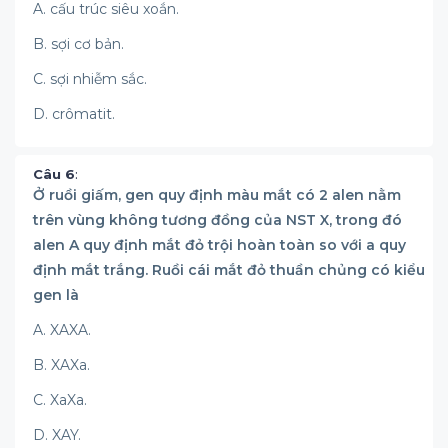
A. cấu trúc siêu xoắn.
B. sợi cơ bản.
C. sợi nhiễm sắc.
D. crômatit.
Câu 6
:
Ở ruồi giấm, gen quy định màu mắt có 2 alen nằm
trên vùng không tương đồng của NST X, trong đó
alen A quy định mắt đỏ trội hoàn toàn so với a quy
định mắt trắng. Ruồi cái mắt đỏ thuần chủng có kiểu
gen là
A. XAXA.
B. XAXa.
C. XaXa.
D. XAY.