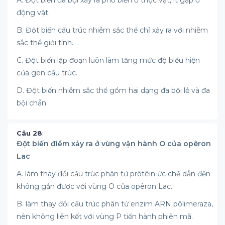
A. Đột biến đa bội xảy ra phổ biến ở thực vật, ít gặp ở
động vật.
B. Đột biến cấu trúc nhiễm sắc thể chỉ xảy ra với nhiễm
sắc thể giới tính.
C. Đột biến lặp đoạn luôn làm tăng mức độ biểu hiện
của gen cấu trúc.
D. Đột biến nhiễm sắc thể gồm hai dạng đa bội lẻ và đa
bội chẵn.
Câu 28
:
Đột biến điểm xảy ra ở vùng vận hành O của opêron
Lac
A. làm thay đổi cấu trúc phân tử prôtêin ức chế dẫn đến
không gắn được với vùng O của opêron Lac.
B. làm thay đổi cấu trúc phân tử enzim ARN pôlimeraza,
nên không liên kết với vùng P tiến hành phiên mã.