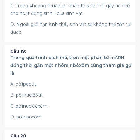
C. Trong khoảng thuận lợi, nhân tố sinh thái gây ức chế
cho hoạt động sinh lí của sinh vật.
D. Ngoài giới hạn sinh thái, sinh vật sẽ không thể tồn tại
được.
Câu 19
:
Trong quá trình dịch mã, trên một phân tử mARN
đồng thời gắn một nhóm ribôxôm cùng tham gia gọi
là
A. pôlipeptit.
B. pôlinuclêôtit.
C. pôlinuclêôxôm.
D. pôliribôxôm.
Câu 20
: