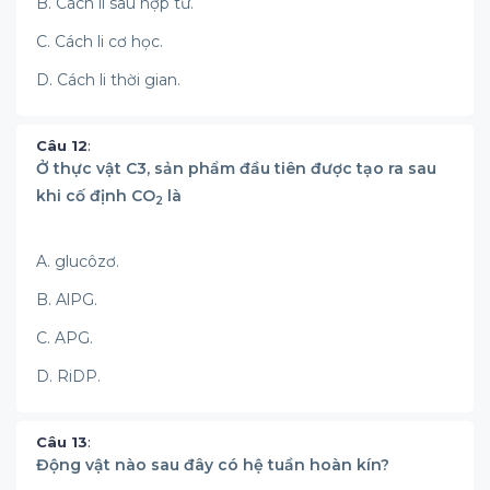
B. Cách li sau hợp tử.
C. Cách li cơ học.
D. Cách li thời gian.
Câu 12
:
Ở thực vật C3, sản phẩm đầu tiên được tạo ra sau
khi cố định CO
là
2
A. glucôzơ.
B. AlPG.
C. APG.
D. RiDP.
Câu 13
:
Động vật nào sau đây có hệ tuần hoàn kín?