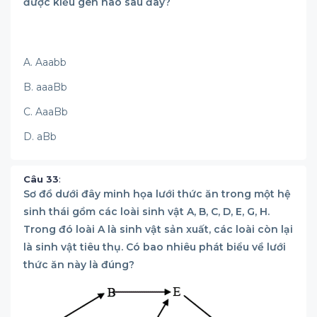
được kiểu gen nào sau đây?
A. Aaabb
B. aaaBb
C. AaaBb
D. aBb
Câu 33
:
Sơ đồ dưới đây minh họa lưới thức ăn trong một hệ
sinh thái gồm các loài sinh vật A, B, C, D, E, G, H.
Trong đó loài A là sinh vật sản xuất, các loài còn lại
là sinh vật tiêu thụ. Có bao nhiêu phát biểu về lưới
thức ăn này là đúng?