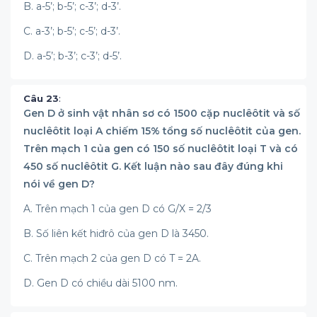
B. a-5’; b-5’; c-3’; d-3’.
C. a-3’; b-5’; c-5’; d-3’.
D. a-5’; b-3’; c-3’; d-5’.
Câu 23
:
Gen D ở sinh vật nhân sơ có 1500 cặp nuclêôtit và số
nuclêôtit loại A chiếm 15% tổng số nuclêôtit của gen.
Trên mạch 1 của gen có 150 số nuclêôtit loại T và có
450 số nuclêôtit G. Kết luận nào sau đây đúng khi
nói về gen D?
A. Trên mạch 1 của gen D có G/X = 2/3
B. Số liên kết hiđrô của gen D là 3450.
C. Trên mạch 2 của gen D có T = 2A.
D. Gen D có chiều dài 5100 nm.