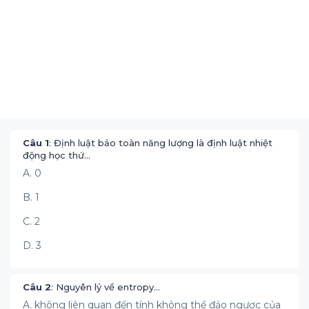
Câu 1
: Định luật bảo toàn năng lượng là định luật nhiệt
động học thứ…
A. 0
B. 1
C. 2
D. 3
Câu 2
: Nguyên lý về entropy…
A. không liên quan đến tính không thể đảo ngược của