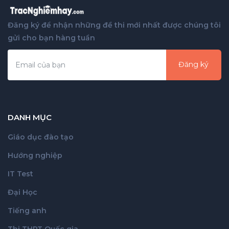
Đăng ký để nhận những đề thi mới nhất được chúng tôi
gửi cho bạn hàng tuần
Đăng ký
DANH MỤC
Giáo dục đào tạo
Hướng nghiệp
IT Test
Đại Học
Tiếng anh
Thi THPT Quốc gia