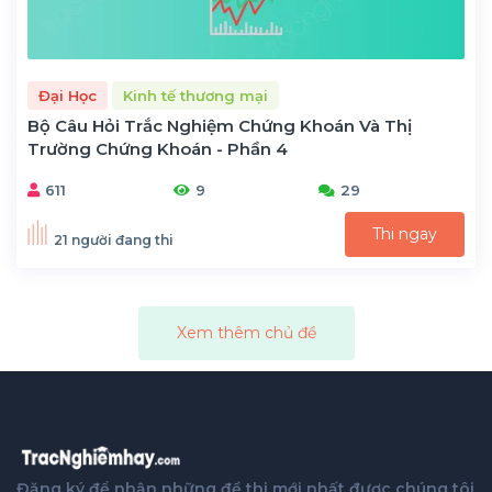
Đại Học
Kinh tế thương mại
Bộ Câu Hỏi Trắc Nghiệm Chứng Khoán Và Thị
Trường Chứng Khoán - Phần 4
611
9
29
Thi ngay
21 người đang thi
Xem thêm chủ đề
Đăng ký để nhận những đề thi mới nhất được chúng tôi