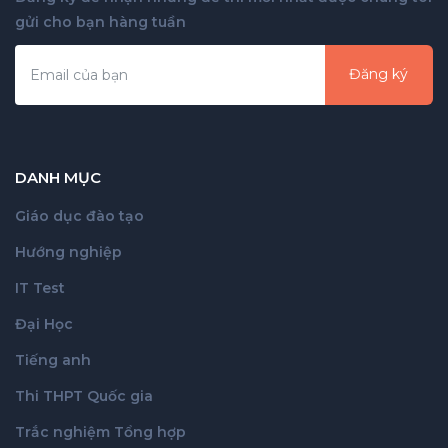
gửi cho bạn hàng tuần
Đăng ký
DANH MỤC
Giáo dục đào tạo
Hướng nghiệp
IT Test
Đại Học
Tiếng anh
Thi THPT Quốc gia
Trắc nghiệm Tổng hợp