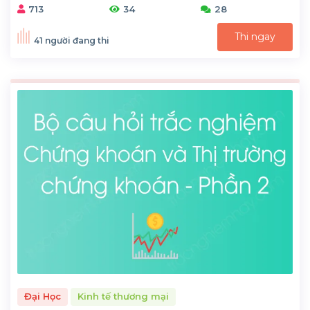
713
34
28
Thi ngay
41 người đang thi
Đại Học
Kinh tế thương mại