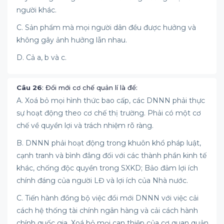
người khác.
C. Sản phẩm mà mọi người dân đều được hưởng và
không gây ảnh hưởng lẫn nhau.
D. Cả a, b và c.
Câu 26
: Đổi mới cơ chế quản lí là để:
A. Xoá bỏ mọi hình thức bao cấp, các DNNN phải thực
sự hoạt động theo cơ chế thị trường. Phải có một cơ
chế về quyền lợi và trách nhiệm rõ ràng.
B. DNNN phải hoạt động trong khuôn khổ pháp luật,
cạnh tranh và bình đẳng đối với các thành phần kinh tế
khác, chống độc quyền trong SXKD; Bảo đảm lợi ích
chính đáng của người LĐ và lợi ích của Nhà nước.
C. Tiến hành đồng bộ việc đổi mới DNNN với việc cải
cách hệ thống tài chính ngân hàng và cải cách hành
chính quốc gia. Xoá bỏ mọi can thiệp của cơ quan quản