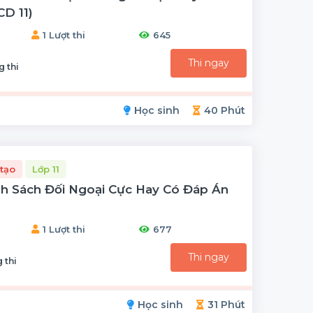
D 11)
1 Lượt thi
645
Thi ngay
g thi
Học sinh
40 Phút
tạo
Lớp 11
nh Sách Đối Ngoại Cực Hay Có Đáp Án
1 Lượt thi
677
Thi ngay
 thi
Học sinh
31 Phút