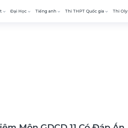
t
Đại Học
Tiếng anh
Thi THPT Quốc gia
Thi Ol
hiệm Môn GDCD 11 Có Đáp Án