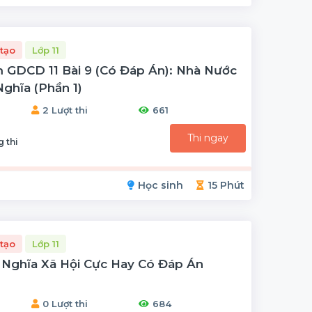
tạo
Lớp 11
 GDCD 11 Bài 9 (có Đáp Án): Nhà Nước
ghĩa (phần 1)
2 Lượt thi
661
Thi ngay
 thi
Học sinh
15 Phút
tạo
Lớp 11
 Nghĩa Xã Hội Cực Hay Có Đáp Án
0 Lượt thi
684