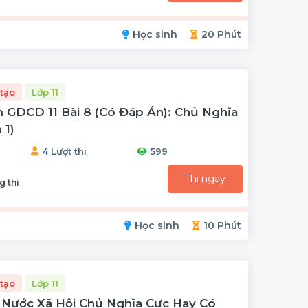
Học sinh
20 Phút
tạo
Lớp 11
 GDCD 11 Bài 8 (có Đáp Án): Chủ Nghĩa
 1)
4 Lượt thi
599
Thi ngay
g thi
Học sinh
10 Phút
tạo
Lớp 11
 Nước Xã Hội Chủ Nghĩa Cực Hay Có