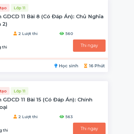
tạo
Lớp 11
 GDCD 11 Bài 8 (có Đáp Án): Chủ Nghĩa
 2)
2 Lượt thi
560
Thi ngay
 thi
Học sinh
16 Phút
tạo
Lớp 11
 GDCD 11 Bài 15 (có Đáp Án): Chính
oại
2 Lượt thi
563
Thi ngay
g thi