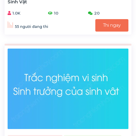
Sinh Vật
1.0K
10
20
Thi ngay
55 người đang thi