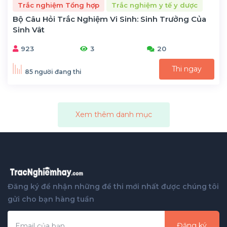
Trắc nghiệm Tổng hợp
Trắc nghiệm y tế y dược
Bộ Câu Hỏi Trắc Nghiệm Vi Sinh: Sinh Trưởng Của
Sinh Vât
923
3
20
Thi ngay
85 người đang thi
Xem thêm danh mục
Đăng ký để nhận những đề thi mới nhất được chúng tôi
gửi cho bạn hàng tuần
Đăng ký