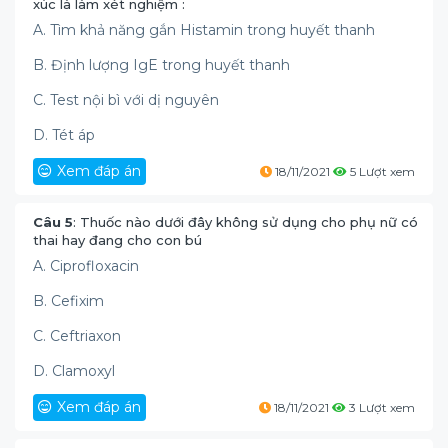
xúc là làm xét nghiệm :
A. Tìm khả năng gắn Histamin trong huyết thanh
B. Định lượng IgE trong huyết thanh
C. Test nội bì với dị nguyên
D. Tét áp
Xem đáp án
18/11/2021
5 Lượt xem
Câu 5
: Thuốc nào dưới đây không sử dụng cho phụ nữ có
thai hay đang cho con bú
A. Ciprofloxacin
B. Cefixim
C. Ceftriaxon
D. Clamoxyl
Xem đáp án
18/11/2021
3 Lượt xem