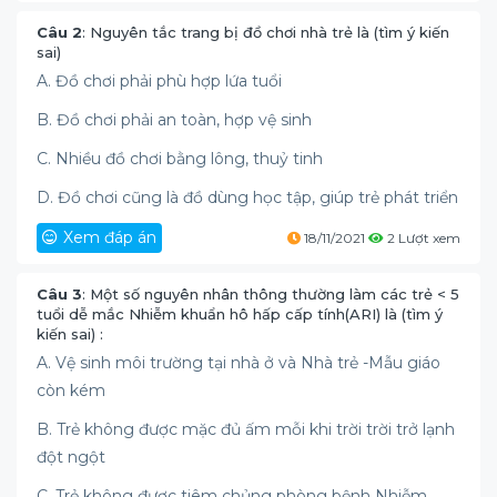
Câu 2
: Nguyên tắc trang bị đồ chơi nhà trẻ là (tìm ý kiến
sai)
A. Đồ chơi phải phù hợp lứa tuổi
B. Đồ chơi phải an toàn, hợp vệ sinh
C. Nhiều đồ chơi bằng lông, thuỷ tinh
D. Đồ chơi cũng là đồ dùng học tập, giúp trẻ phát triển
Xem đáp án
18/11/2021
2 Lượt xem
Câu 3
: Một số nguyên nhân thông thường làm các trẻ < 5
tuổi dễ mắc Nhiễm khuẩn hô hấp cấp tính(ARI) là (tìm ý
kiến sai) :
A. Vệ sinh môi trường tại nhà ở và Nhà trẻ -Mẫu giáo
còn kém
B. Trẻ không được mặc đủ ấm mỗi khi trời trời trở lạnh
đột ngột
C. Trẻ không được tiêm chủng phòng bệnh Nhiễm