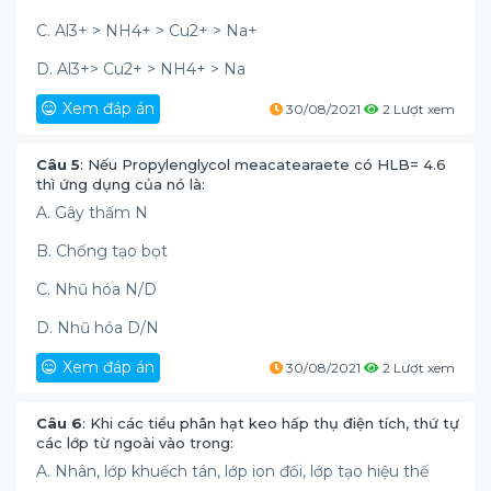
C. Al3+ > NH4+ > Cu2+ > Na+
D. Al3+> Cu2+ > NH4+ > Na
Xem đáp án
30/08/2021
2 Lượt xem
Câu 5
: Nếu Propylenglycol meacatearaete có HLB= 4.6
thì ứng dụng của nó là:
A. Gây thấm N
B. Chống tạo bọt
C. Nhũ hóa N/D
D. Nhũ hóa D/N
Xem đáp án
30/08/2021
2 Lượt xem
Câu 6
: Khi các tiểu phân hạt keo hấp thụ điện tích, thứ tự
các lớp từ ngoài vào trong:
A. Nhân, lớp khuếch tán, lớp ion đối, lớp tạo hiệu thế