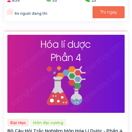
639
53
25
Thi ngay
64 người đang thi
Đại Học
Môn đại cương
Bộ Câu Hỏi Trắc Nghiệm Môn Hóa Lí Dược - Phần 4