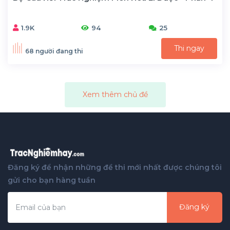
1.9K
94
25
Thi ngay
68 người đang thi
Xem thêm chủ đề
Đăng ký để nhận những đề thi mới nhất được chúng tôi
gửi cho bạn hàng tuần
Đăng ký