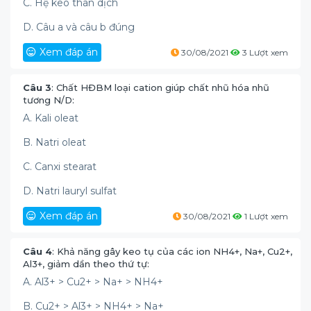
C. Hệ keo thân dịch
D. Câu a và câu b đúng
Xem đáp án
30/08/2021
3 Lượt xem
Câu 3
: Chất HĐBM loại cation giúp chất nhũ hóa nhũ
tương N/D:
A. Kali oleat
B. Natri oleat
C. Canxi stearat
D. Natri lauryl sulfat
Xem đáp án
30/08/2021
1 Lượt xem
Câu 4
: Khả năng gây keo tụ của các ion NH4+, Na+, Cu2+,
Al3+, giảm dần theo thứ tự:
A. Al3+ > Cu2+ > Na+ > NH4+
B. Cu2+ > Al3+ > NH4+ > Na+