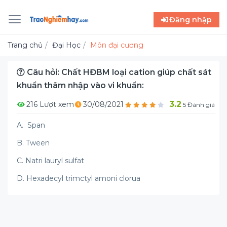
Đăng nhập
Trang chủ
Đại Học
Môn đại cương
Câu hỏi: Chất HĐBM loại cation giúp chất sát
khuẩn thâm nhập vào vi khuẩn:
3.2
216 Lượt xem
30/08/2021
5 Đánh giá
A. Span
B. Tween
C. Natri lauryl sulfat
D. Hexadecyl trimctyl amoni clorua