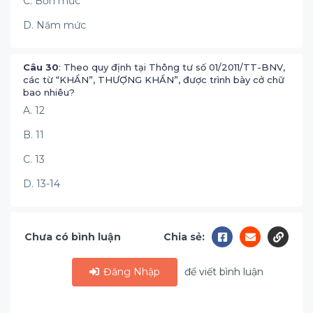
C. Bốn mức
D. Năm mức
Câu 30
: Theo quy định tại Thông tư số 01/2011/TT-BNV,
các từ “KHẨN”, THƯỢNG KHẨN”, được trình bày cở chữ
bao nhiêu?
A. 12
B. 11
C. 13
D. 13-14
Chưa có bình luận
Chia sẻ:
Đăng Nhập
để viết bình luận