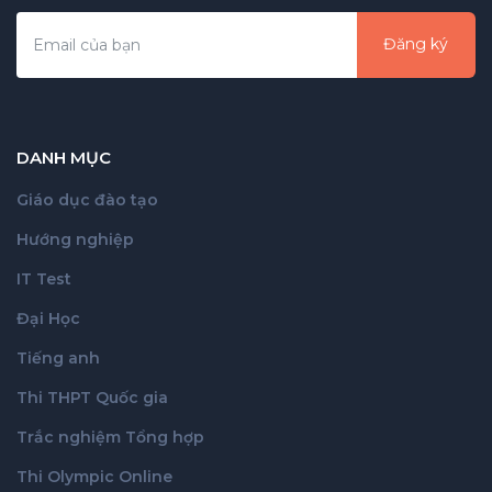
Đăng ký
DANH MỤC
Giáo dục đào tạo
Hướng nghiệp
IT Test
Đại Học
Tiếng anh
Thi THPT Quốc gia
Trắc nghiệm Tổng hợp
Thi Olympic Online