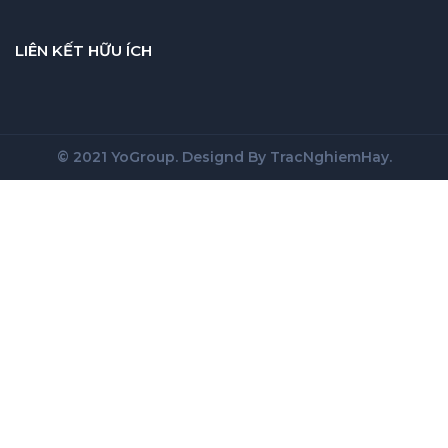
LIÊN KẾT HỮU ÍCH
© 2021 YoGroup. Designd By
TracNghiemHay
.